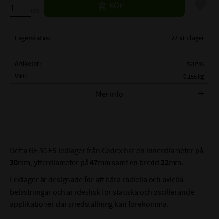
Lägg til
KÖP
st
Lagerstatus
27 st i lager
Artikelnr
520786
Vikt
0,155 kg
Mer info
FULLSTÄNDIG BETECKNING:
GE 30-ES
( d )
INNERDIAMETER:
30 mm
( D )
YTTERDIAMETER:
47 mm
( B )
BREDD KULA:
22 mm
Detta GE 30 ES ledlager från Codex har en innerdiameter på
( C )
BREDD YTTERBANA:
18 mm
30
mm, ytterdiameter på
47
mm samt en bredd
22
mm.
( dk )
DIAMETER:
40,7 mm
Ledlager är designade för att bära radiella och axiella
( a )
SNEDSTÄLLNING:
6°
belastningar och är idealisk för statiska och oscillerande
DYNAMISK (Cr):
62 kN
applikationer där snedställning kan förekomma.
STATISK (Cor):
310 kN