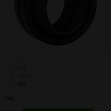
146
:-
Antal