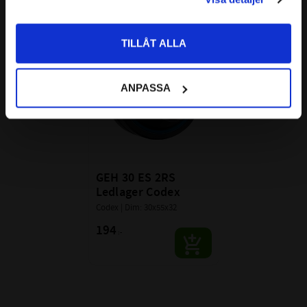
Priser visas inkl. moms
TILLÅT ALLA
Lägg till i favoriter
ANPASSA
GEH 30 ES 2RS 
Ledlager Codex
Codex | Dim: 30x55x32
194
:-