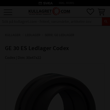
credit_card
INKL. MOMS
Meny
Favoriter
Kundva
KULLAGER
LEDLAGER
SERIE: GE LEDLAGER
GE 30 ES Ledlager Codex
Codex | Dim: 30x47x22