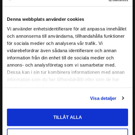
100
93
:-
:-
Denna webbplats använder cookies
Vi använder enhetsidentifierare för att anpassa innehållet
close
och annonserna till användarna, tillhandahålla funktioner
Lägg till i favoriter
Lägg till i favoriter
Välkommen till kullagret.com
för sociala medier och analysera vår trafik. Vi
vidarebefordrar även sådana identifierare och annan
Vill du handla som företag eller privatperson?
information från din enhet till de sociala medier och
annons- och analysföretag som vi samarbetar med.
FÖRETAG
Dessa kan i sin tur kombinera informationen med annan
information som du har tillhandahållit eller som de har
Priser visas exkl. moms
samlat in när du har använt deras tjänster.
PRIVAT
GEH 17 ES 2RS Ledlager 
GE 20 ES 2RS Ledlager Codex
Visa detaljer
Priser visas inkl. moms
Codex
Codex | Dim: 20x35x16
Codex | Dim: 17x35x20
TILLÅT ALLA
134
116
:-
:-