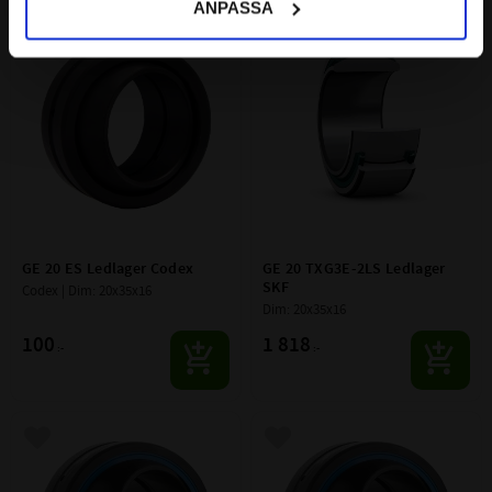
ANPASSA
Lägg till i favoriter
Lägg till i favoriter
GE 20 ES Ledlager Codex
GE 20 TXG3E-2LS Ledlager 
SKF
Codex | Dim: 20x35x16
Dim: 20x35x16
100
1 818
:-
:-
Lägg till i favoriter
Lägg till i favoriter