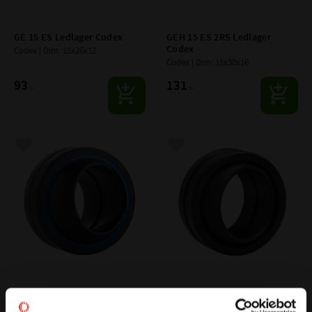
GE 15 ES Ledlager Codex
GEH 15 ES 2RS Ledlager 
Codex
Codex | Dim: 15x26x12
Codex | Dim: 15x30x16
93
131
:-
:-
Lägg till i favoriter
Lägg till i favoriter
GE 17 ES 2RS Ledlager Codex
GE 17 ES Ledlager Codex
Codex | Dim: 17x30x14
Codex | Dim: 17x30x14