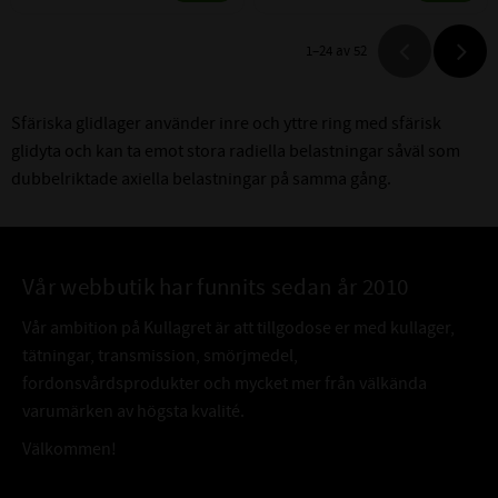
1–
24
av
52
Sfäriska glidlager använder inre och yttre ring med sfärisk
glidyta och kan ta emot stora radiella belastningar såväl som
dubbelriktade axiella belastningar på samma gång.
Vår webbutik har funnits sedan år 2010
Vår ambition på Kullagret är att tillgodose er med kullager,
tätningar, transmission, smörjmedel,
fordonsvårdsprodukter och mycket mer från välkända
varumärken av högsta kvalité.
Välkommen!