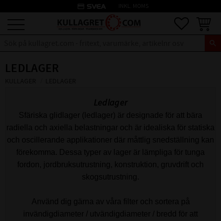
credit_card
INKL. MOMS
Meny
Favoriter
Kundva
LEDLAGER
KULLAGER
LEDLAGER
Ledlager
Sfäriska glidlager (ledlager) är designade för att bära
radiella och axiella belastningar och är idealiska för statiska
och oscillerande applikationer där måttlig snedställning kan
förekomma. Dessa typer av lager är lämpliga för tunga
fordon, jordbruksutrustning, konstruktion, gruvdrift och
skogsutrustning.
Använd dig gärna av våra filter och sortera på
invändigdiameter / utvändigdiameter / bredd för att