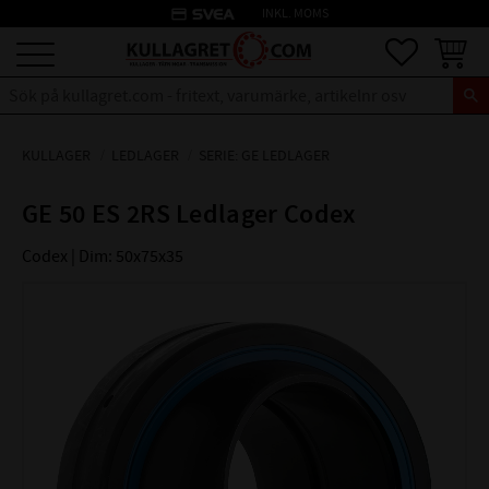
credit_card
INKL. MOMS
Meny
Favoriter
Kundva
KULLAGER
LEDLAGER
SERIE: GE LEDLAGER
GE 50 ES 2RS Ledlager Codex
Codex | Dim: 50x75x35