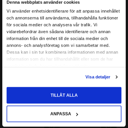
Nedan hittar du mer ingående information om detta ledlager
Denna webbplats använder cookies
TÄTNING:
Gummitätning
Läs mer
Vi använder enhetsidentifierare för att anpassa innehållet
E = Delad ytterbana (Split outer
close
och annonserna till användarna, tillhandahålla funktioner
Välkommen till kullagret.com
ring)
EFTERBETECKNING:
för sociala medier och analysera vår trafik. Vi
Relaterade produkter
S = Smörjhål
vidarebefordrar även sådana identifierare och annan
Vill du handla som företag eller privatperson?
2RS = Gummitätning
information från din enhet till de sociala medier och
ALTERNATIVA
GE 50ES-2RS
annons- och analysföretag som vi samarbetar med.
Lägg till i favoriter
Lägg till i favoriter
BETECKNINGAR:
GE-50-ES-2RS
FÖRETAG
Dessa kan i sin tur kombinera informationen med annan
GE50-ES-2RS
information som du har tillhandahållit eller som de har
Priser visas exkl. moms
GE 50-DO-2RS
samlat in när du har använt deras tjänster.
PRIVAT
DGE 50 ES-2RS
Visa detaljer
FABRIKAT:
CODEX
Priser visas inkl. moms
TILLÅT ALLA
GEM 50 ES 2RS 
GEH 50 ES 2RS 
Ledlager Codex
Ledlager Codex
Codex | Dim: 50x75x43
CODEX | Dim: 50x90x56
ANPASSA
377
692
:-
:-