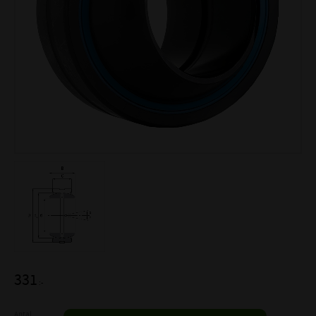
331
:-
Antal