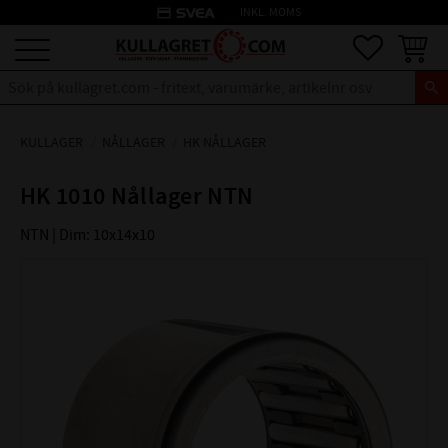
credit_card
INKL. MOMS
Meny
Favoriter
Kundva
KULLAGER
NÅLLAGER
HK NÅLLAGER
HK 1010 Nållager NTN
NTN | Dim: 10x14x10