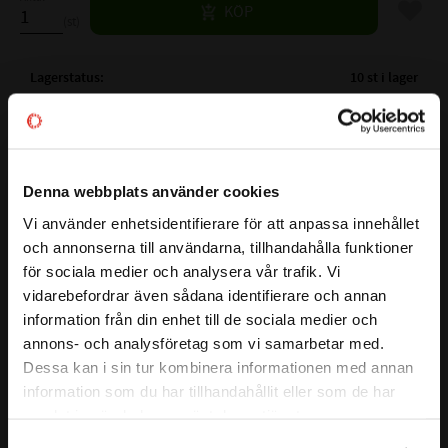
Lägg til
KÖP
st
Lagerstatus
10 st i lager
Artikelnr
532014
Vikt
0,005 kg
Tillverkare
NTN
Denna webbplats använder cookies
Mer info
Vi använder enhetsidentifierare för att anpassa innehållet
( Fw )
INNERDIAMETER:
10 mm
close
och annonserna till användarna, tillhandahålla funktioner
Välkommen till kullagret.com
( D )
YTTERDIAMETER:
14 mm
Visa alla produkter från NTN
för sociala medier och analysera vår trafik. Vi
( C )
BREDD:
10 mm
vidarebefordrar även sådana identifierare och annan
Vill du handla som företag eller privatperson?
VARVTAL FETT:
16000 r/min
information från din enhet till de sociala medier och
VARVTAL OLJA:
24000 r/min
annons- och analysföretag som vi samarbetar med.
BELASTNING DYNAMISK N:
4500 N
FÖRETAG
Dessa kan i sin tur kombinera informationen med annan
BELASTNING STATISKT N:
5100 N
information som du har tillhandahållit eller som de har
Priser visas exkl. moms
Alt.Beteckning:
samlat in när du har använt deras tjänster.
FABRIKAT:
NTN , INA, NKE
PRIVAT