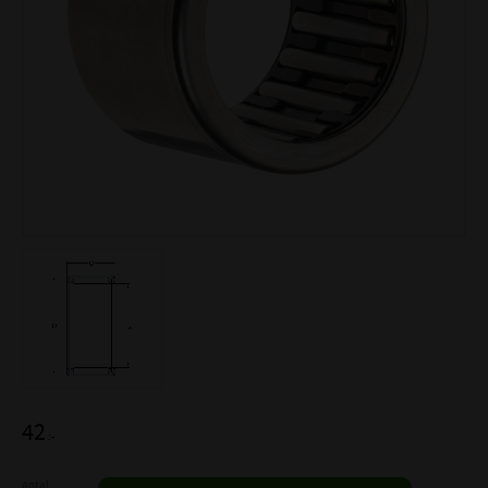
42
:-
Antal