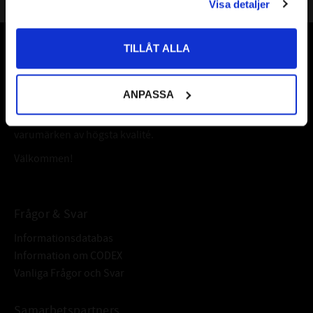
Visa detaljer
Priser visas inkl. moms
TILLÅT ALLA
Vår webbutik har funnits sedan år 2010
Vår ambition på Kullagret är att tillgodose er med kullager,
ANPASSA
tätningar, transmission, smörjmedel,
fordonsvårdsprodukter och mycket mer från välkända
varumärken av högsta kvalité.
Välkommen!
Frågor & Svar
Informationsdatabas
Information om CODEX
Vanliga Frågor och Svar
Samarbetspartners