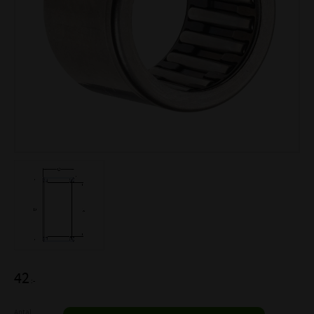
42
:-
Antal