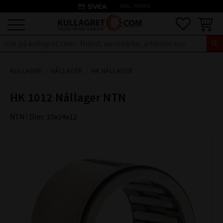
credit_card
INKL. MOMS
Meny
Favoriter
Kundva
KULLAGER
NÅLLAGER
HK NÅLLAGER
HK 1012 Nållager NTN
NTN | Dim: 10x14x12