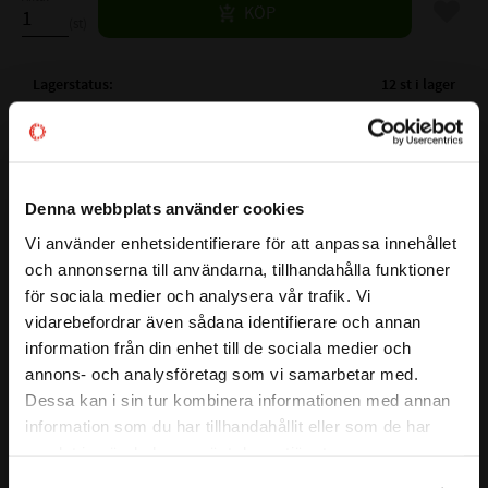
Lägg til
KÖP
st
Lagerstatus
12 st i lager
Artikelnr
532015
Vikt
0,005 kg
Tillverkare
NTN
Denna webbplats använder cookies
Mer info
Vi använder enhetsidentifierare för att anpassa innehållet
( Fw )
INNERDIAMETER:
10 mm
close
och annonserna till användarna, tillhandahålla funktioner
Välkommen till kullagret.com
( D )
YTTERDIAMETER:
14 mm
Visa alla produkter från NTN
för sociala medier och analysera vår trafik. Vi
( C )
BREDD:
12 mm
vidarebefordrar även sådana identifierare och annan
Vill du handla som företag eller privatperson?
VARVTAL FETT:
16000 r/min
information från din enhet till de sociala medier och
VARVTAL OLJA:
24000 r/min
annons- och analysföretag som vi samarbetar med.
BELASTNING DYNAMISK N:
5900 N
FÖRETAG
Dessa kan i sin tur kombinera informationen med annan
BELASTNING STATISKT N:
7250 N
information som du har tillhandahållit eller som de har
Priser visas exkl. moms
F-86790
samlat in när du har använt deras tjänster.
Alt.Beteckning:
F 86790
PRIVAT