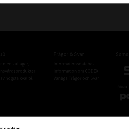
010
Frågor & Svar
Samar
er med kullager,
Informationsdatabas
donsvårdsprodukter
Information om CODEX
v högsta kvalité.
Vanliga Frågor och Svar
r cookies