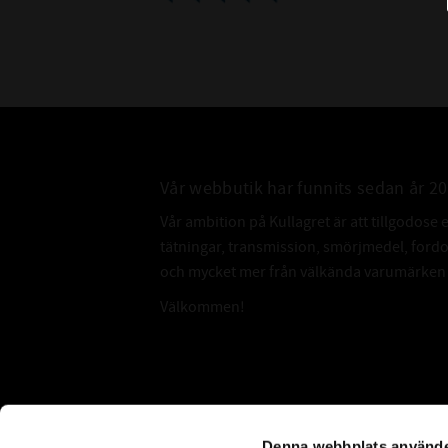
Vår webbutik har funnits sedan år 2
Vår ambition på Kullagret är att tillgodose 
tätningar, transmission, smörjmedel, for
och mycket mer från välkända varumärken a
Välkommen!
Subscribe
Denna webbplats använde