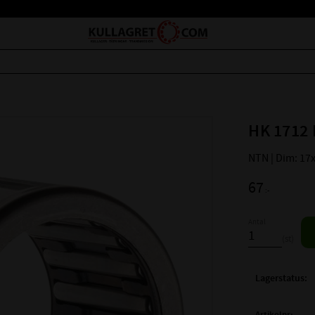
HK 1712 
NTN | Dim: 17
67
:-
Antal
st
Lagerstatus