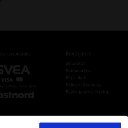
betspartners
Kundtjänst
Mina sidor
Kontakta Oss
Köpvillkor
Policy och cookies
Reklamation och retur