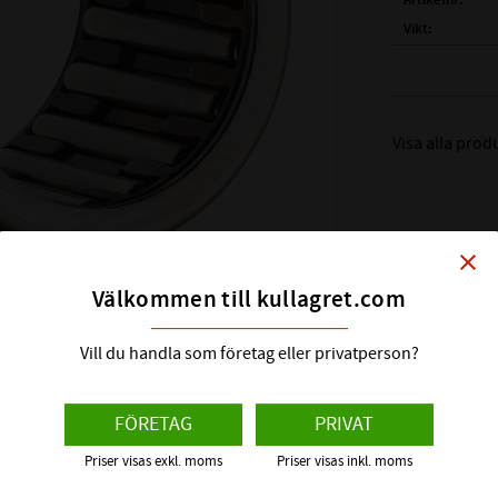
Artikelnr
Vikt
Tillverkare
( Fw )
INNERDIA
( D )
YTTERDIAME
Visa alla prod
( C )
BREDD:
VARVTAL FETT:
VARVTAL OLJA:
BELASTNING DY
close
BELASTNING STA
Välkommen till kullagret.com
Alt.Beteckning:
FABRIKAT:
Vill du handla som företag eller privatperson?
FÖRETAG
PRIVAT
Priser visas exkl. moms
Priser visas inkl. moms