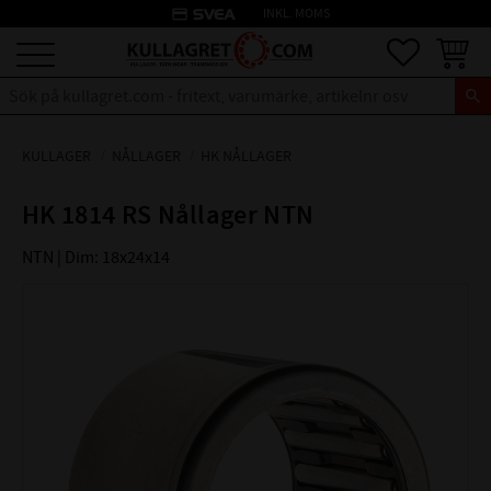
credit_card
INKL. MOMS
Meny
Favoriter
Kundva
KULLAGER
NÅLLAGER
HK NÅLLAGER
HK 1814 RS Nållager NTN
NTN | Dim: 18x24x14