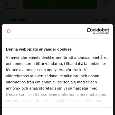
Lägg til
KÖP
st
Lagerstatus
3 st i lager
Artikelnr
532037
Vikt
0,013 kg
Tillverkare
NTN
Denna webbplats använder cookies
Mer info
Vi använder enhetsidentifierare för att anpassa innehållet
( Fw )
INNERDIAMETER:
18 mm
close
och annonserna till användarna, tillhandahålla funktioner
Välkommen till kullagret.com
( D )
YTTERDIAMETER:
24 mm
Visa alla produkter från NTN
för sociala medier och analysera vår trafik. Vi
( C )
BREDD:
14 mm
vidarebefordrar även sådana identifierare och annan
Vill du handla som företag eller privatperson?
VARVTAL FETT:
8500 r/min
information från din enhet till de sociala medier och
VARVTAL OLJA:
13000 r/min
annons- och analysföretag som vi samarbetar med.
BELASTNING DYNAMISK N:
11800 N
FÖRETAG
Dessa kan i sin tur kombinera informationen med annan
BELASTNING STATISKT N:
17300 N
information som du har tillhandahållit eller som de har
Priser visas exkl. moms
Alt.Beteckning:
samlat in när du har använt deras tjänster.
FABRIKAT:
NTN , INA
PRIVAT