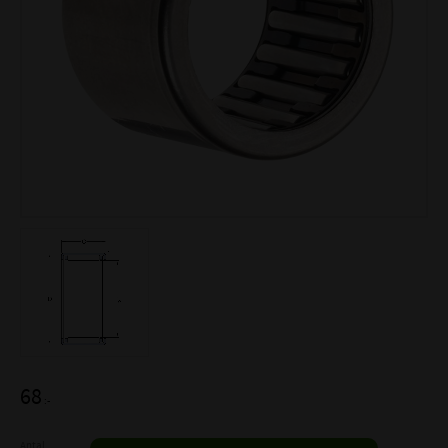
68
:-
Antal