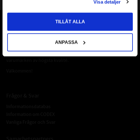
Visa detaljer
Priser visas inkl. moms
TILLÅT ALLA
Vår webbutik har funnits sedan år 2010
Vår ambition på Kullagret är att tillgodose er med kullager,
ANPASSA
tätningar, transmission, smörjmedel,
fordonsvårdsprodukter och mycket mer från välkända
varumärken av högsta kvalité.
Välkommen!
Frågor & Svar
Informationsdatabas
Information om CODEX
Vanliga Frågor och Svar
Samarbetspartners