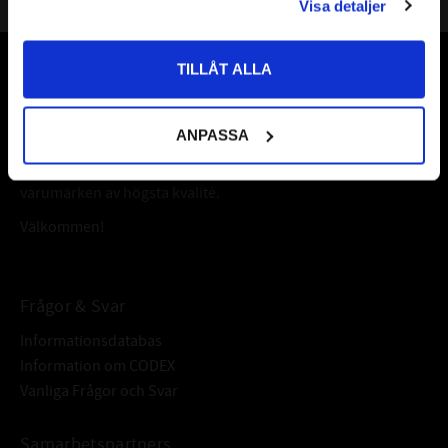
Visa detaljer
Priser visas inkl. moms
TILLÅT ALLA
Vår webbutik har funnits sedan år 2010
Vår ambition på Kullagret är att tillgodose er med kullager,
ANPASSA
tätningar, transmission, smörjmedel,
fordonsvårdsprodukter och mycket mer från välkända
varumärken av högsta kvalité.
Välkommen!
Frågor & Svar
Informationsdatabas
Information om CODEX
Vanliga Frågor och Svar
Samarbetspartners