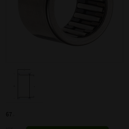
67
:-
Antal