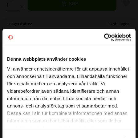
Lägg til
KÖP
st
Lagerstatus
11 st i lager
Artikelnr
532038
Vikt
0,014 kg
Tillverkare
NTN
Denna webbplats använder cookies
Mer info
Vi använder enhetsidentifierare för att anpassa innehållet
( Fw )
INNERDIAMETER:
18 mm
close
och annonserna till användarna, tillhandahålla funktioner
Välkommen till kullagret.com
( D )
YTTERDIAMETER:
24 mm
Visa alla produkter från NTN
för sociala medier och analysera vår trafik. Vi
( C )
BREDD:
16 mm
vidarebefordrar även sådana identifierare och annan
Vill du handla som företag eller privatperson?
VARVTAL FETT:
8500 r/min
information från din enhet till de sociala medier och
VARVTAL OLJA:
13000 r/min
annons- och analysföretag som vi samarbetar med.
BELASTNING DYNAMISK N:
11800 N
FÖRETAG
Dessa kan i sin tur kombinera informationen med annan
BELASTNING STATISKT N:
17300 N
information som du har tillhandahållit eller som de har
Priser visas exkl. moms
Alt.Beteckning:
samlat in när du har använt deras tjänster.
FABRIKAT:
NTN , INA
PRIVAT