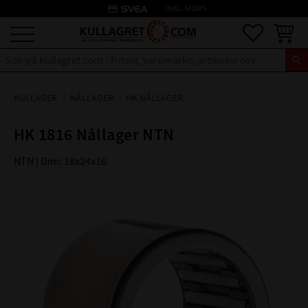
credit_card
INKL. MOMS
Meny
Favoriter
Kundva
KULLAGER
NÅLLAGER
HK NÅLLAGER
HK 1816 Nållager NTN
NTN | Dim: 18x24x16