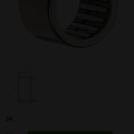
84
:-
Antal