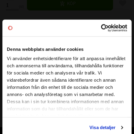
Lägg til
KÖP
st
Lagerstatus
8 st i lager
Artikelnr
532044
Vikt
0,02 kg
Denna webbplats använder cookies
Mer info
Vi använder enhetsidentifierare för att anpassa innehållet
( Fw )
INNERDIAMETER:
20 mm
close
och annonserna till användarna, tillhandahålla funktioner
Välkommen till kullagret.com
( D )
YTTERDIAMETER:
26 mm
för sociala medier och analysera vår trafik. Vi
( C )
BREDD:
18 mm
vidarebefordrar även sådana identifierare och annan
Vill du handla som företag eller privatperson?
VARVTAL FETT:
8000 r/min
information från din enhet till de sociala medier och
VARVTAL OLJA:
- r/min
annons- och analysföretag som vi samarbetar med.
BELASTNING DYNAMISK N:
13000 N
FÖRETAG
Dessa kan i sin tur kombinera informationen med annan
BELASTNING STATISKT N:
20100 N
information som du har tillhandahållit eller som de har
Priser visas exkl. moms
TÄTNING:
GUMMI
samlat in när du har använt deras tjänster.
FABRIKAT:
NTN , INA
PRIVAT
Visa detaljer
Priser visas inkl. moms