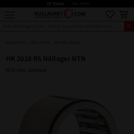
credit_card
INKL. MOMS
Meny
Favoriter
Kundva
KULLAGER
NÅLLAGER
HK NÅLLAGER
HK 2018 RS Nållager NTN
NTN | Dim: 20x26x18