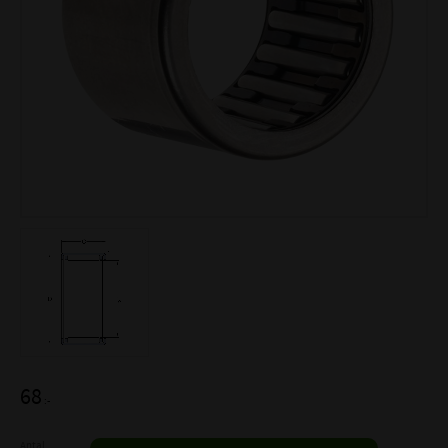
68
:-
Antal