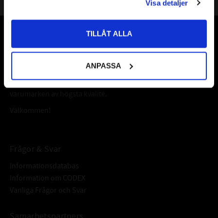
Visa detaljer
Priser visas inkl. moms
TILLÅT ALLA
Vår webbutik har funnits sedan år 2010
Vår ambition på Kullagret är att tillgodose er med kullager,
ANPASSA
tätningar, transmission, smörjmedel,
fordonsvårdsprodukter och mycket mer från välkända
varumärken av högsta kvalité.
Välkommen!
Frågor & Svar
Informationsdatabas
Information om CODEX
Vanliga Frågor och Svar
Samarbetspartners