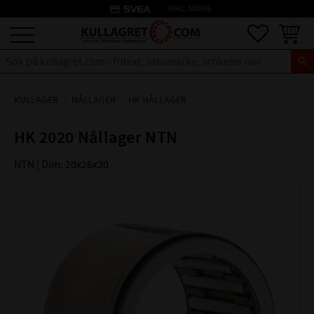
credit_card
INKL. MOMS
Meny
Favoriter
Kundva
KULLAGER
NÅLLAGER
HK NÅLLAGER
HK 2020 Nållager NTN
NTN | Dim: 20x26x20