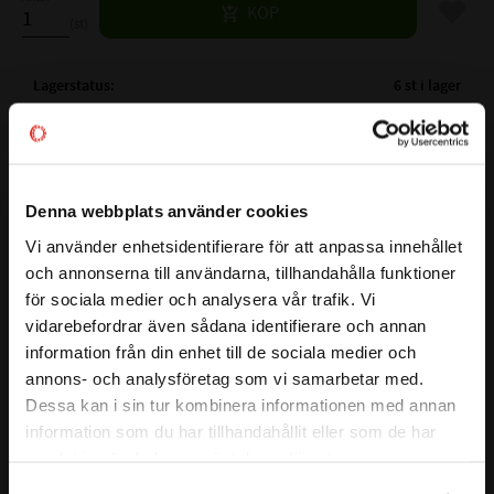
Lägg til
KÖP
st
Lagerstatus
6 st i lager
Artikelnr
532045
Vikt
0,021 kg
Tillverkare
NTN
Denna webbplats använder cookies
Mer info
Vi använder enhetsidentifierare för att anpassa innehållet
( Fw )
INNERDIAMETER:
20 mm
close
och annonserna till användarna, tillhandahålla funktioner
Välkommen till kullagret.com
( D )
YTTERDIAMETER:
26 mm
Visa alla produkter från NTN
för sociala medier och analysera vår trafik. Vi
( C )
BREDD:
20 mm
vidarebefordrar även sådana identifierare och annan
Vill du handla som företag eller privatperson?
VARVTAL FETT:
8000 r/min
information från din enhet till de sociala medier och
VARVTAL OLJA:
12000 r/min
annons- och analysföretag som vi samarbetar med.
BELASTNING DYNAMISK N:
16400 N
FÖRETAG
Dessa kan i sin tur kombinera informationen med annan
BELASTNING STATISKT N:
27100 N
information som du har tillhandahållit eller som de har
Priser visas exkl. moms
TÄTNING:
samlat in när du har använt deras tjänster.
FABRIKAT:
NTN , INA
PRIVAT