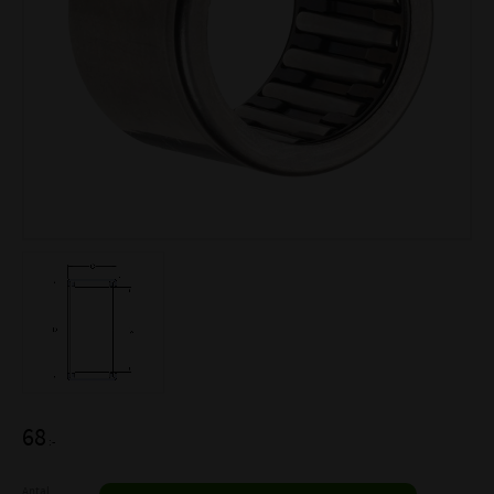
68
:-
Antal