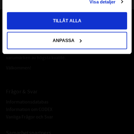
Visa detaljer
Priser visas inkl. moms
TILLÅT ALLA
Vår webbutik har funnits sedan år 2010
Vår ambition på Kullagret är att tillgodose er med kullager,
ANPASSA
tätningar, transmission, smörjmedel,
fordonsvårdsprodukter och mycket mer från välkända
varumärken av högsta kvalité.
Välkommen!
Frågor & Svar
Informationsdatabas
Information om CODEX
Vanliga Frågor och Svar
Samarbetspartners