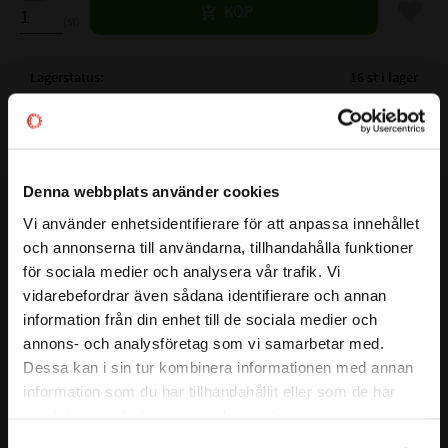
Lägg til
KÖP
st
Lagerstatus
16 st i lager
Artikelnr
532056
Vikt
0,026 kg
Tillverkare
NTN
Denna webbplats använder cookies
Mer info
Vi använder enhetsidentifierare för att anpassa innehållet
( Fw )
INNERDIAMETER:
25 mm
close
och annonserna till användarna, tillhandahålla funktioner
Välkommen till kullagret.com
( D )
YTTERDIAMETER:
32 mm
Visa alla produkter från NTN
för sociala medier och analysera vår trafik. Vi
( C )
BREDD:
12 mm
vidarebefordrar även sådana identifierare och annan
Vill du handla som företag eller privatperson?
VARVTAL FETT:
6500 r/min
information från din enhet till de sociala medier och
VARVTAL OLJA:
9500 r/min
annons- och analysföretag som vi samarbetar med.
BELASTNING DYNAMISK N:
11800 N
FÖRETAG
Dessa kan i sin tur kombinera informationen med annan
BELASTNING STATISKT N:
16300 N
information som du har tillhandahållit eller som de har
Priser visas exkl. moms
TÄTNING:
samlat in när du har använt deras tjänster.
FABRIKAT:
NTN , INA
PRIVAT