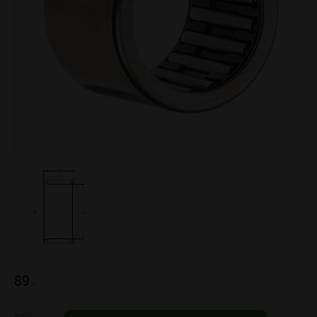
89
:-
Antal