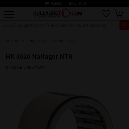
credit_card
INKL. MOMS
Meny
Favoriter
Kundva
KULLAGER
NÅLLAGER
HK NÅLLAGER
HK 3020 Nållager NTN
NTN | Dim: 30x37x20