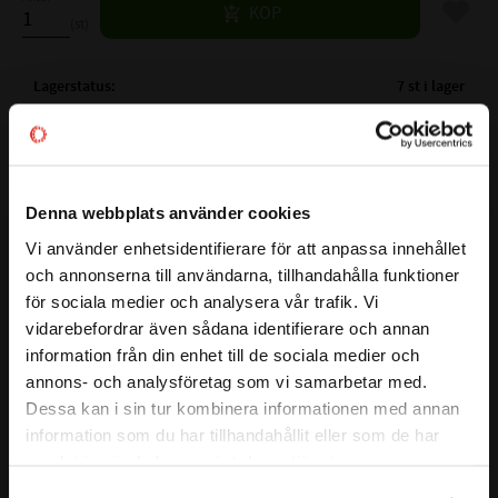
Lägg til
KÖP
st
Lagerstatus
7 st i lager
Artikelnr
532071
Vikt
0,037 kg
Tillverkare
NTN
Denna webbplats använder cookies
Mer info
Vi använder enhetsidentifierare för att anpassa innehållet
( Fw )
INNERDIAMETER:
30 mm
close
och annonserna till användarna, tillhandahålla funktioner
Välkommen till kullagret.com
( D )
YTTERDIAMETER:
37 mm
Visa alla produkter från NTN
för sociala medier och analysera vår trafik. Vi
( C )
BREDD:
20 mm
vidarebefordrar även sådana identifierare och annan
Vill du handla som företag eller privatperson?
VARVTAL FETT:
5500 r/min
information från din enhet till de sociala medier och
VARVTAL OLJA:
8000 r/min
annons- och analysföretag som vi samarbetar med.
BELASTNING DYNAMISK N:
22300 N
FÖRETAG
Dessa kan i sin tur kombinera informationen med annan
BELASTNING STATISKT N:
39500 N
information som du har tillhandahållit eller som de har
Priser visas exkl. moms
TÄTNING:
samlat in när du har använt deras tjänster.
FABRIKAT:
NTN , INA
PRIVAT