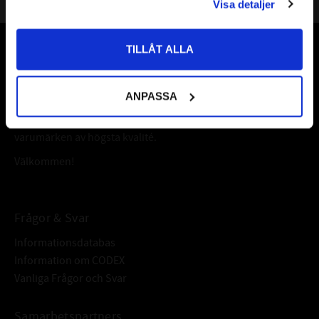
Visa detaljer
Priser visas inkl. moms
TILLÅT ALLA
Vår webbutik har funnits sedan år 2010
Vår ambition på Kullagret är att tillgodose er med kullager,
ANPASSA
tätningar, transmission, smörjmedel,
fordonsvårdsprodukter och mycket mer från välkända
varumärken av högsta kvalité.
Välkommen!
Frågor & Svar
Informationsdatabas
Information om CODEX
Vanliga Frågor och Svar
Samarbetspartners