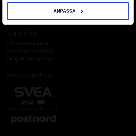
Välkommen!
Stenkrossar
ANPASSA
Dammportar
Rullager i stålindustrin
Frågor & Svar
Tunga maskiner, vibrerande delar
Informationsdatabas
Kranhjul
Information om CODEX
Vanliga Frågor och Svar
Remskivor
Svänglager
Samarbetspartners
TEKNISK INFORMATION
TEMPERATURVIDD: °C:
-20°C till +110°C
NLGI:
NLGI 2
FÄRG:
Ljusbrun
FÖRTJOCKARE:
Litium
BASOLJA:
Mineral