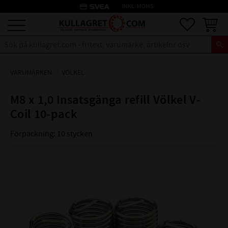
credit_card
INKL. MOMS
Meny
Favoriter
Kundva
VARUMÄRKEN
VÖLKEL
M8 x 1,0 Insatsgänga refill Völkel V-
Coil 10-pack
Förpackning: 10 stycken