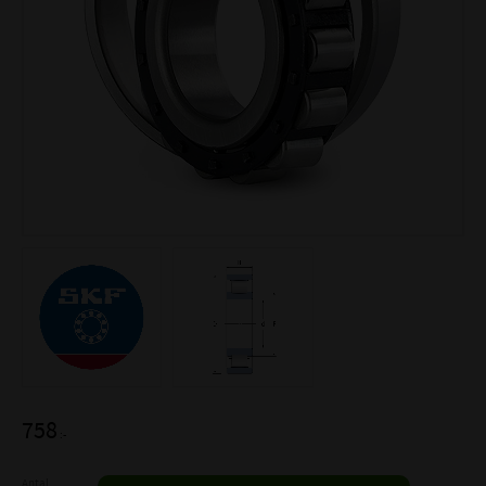
758
:-
Antal