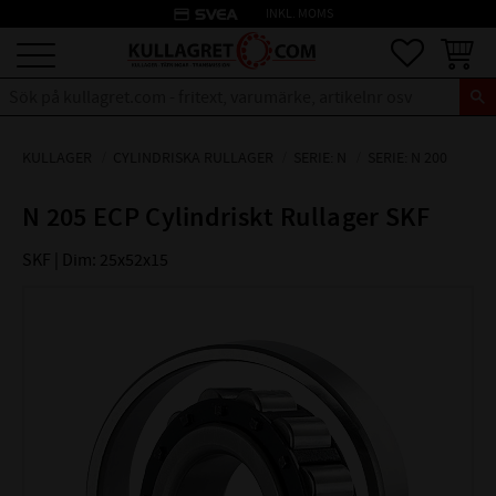
credit_card
INKL. MOMS
Meny
Favoriter
Kundva
KULLAGER
CYLINDRISKA RULLAGER
SERIE: N
SERIE: N 200
N 205 ECP Cylindriskt Rullager SKF
SKF | Dim: 25x52x15