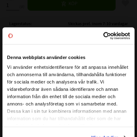
Lägg til
KÖP
st
Lagerstatus
Skickas prel. inom 7-10 vardagar
Artikelnr
531391
Vikt
0,15 kg
Tillverkare
SKF
Denna webbplats använder cookies
Mer info
Vi använder enhetsidentifierare för att anpassa innehållet
close
FULLSTÄNDIG SKF
och annonserna till användarna, tillhandahålla funktioner
N 205 ECP
Välkommen till kullagret.com
BETECKNING:
Visa alla produkter från SKF
för sociala medier och analysera vår trafik. Vi
( d )
INNERDIAMETER:
25 mm
vidarebefordrar även sådana identifierare och annan
Vill du handla som företag eller privatperson?
( D )
YTTERDIAMETER:
52 mm
information från din enhet till de sociala medier och
annons- och analysföretag som vi samarbetar med.
( B )
BREDD:
15 mm
FÖRETAG
Dessa kan i sin tur kombinera informationen med annan
( F )
DIAMETER:
34,7 mm
information som du har tillhandahållit eller som de har
Priser visas exkl. moms
RADIALGLAPP:
NORMALT (CN): 0,025-0,05mm
samlat in när du har använt deras tjänster.
PRIVAT
AXIALGLAPP:
X