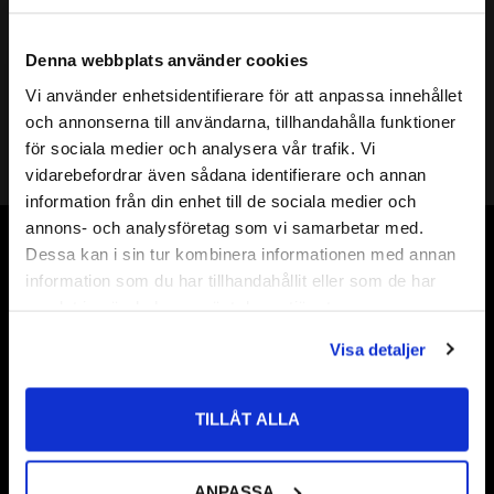
N 207 ECP Cylindriskt 
Rullager SKF
SKF | Dim: 35x72x17
Denna webbplats använder cookies
856
:-
Vi använder enhetsidentifierare för att anpassa innehållet
close
och annonserna till användarna, tillhandahålla funktioner
Välkommen till kullagret.com
för sociala medier och analysera vår trafik. Vi
vidarebefordrar även sådana identifierare och annan
Vill du handla som företag eller privatperson?
information från din enhet till de sociala medier och
annons- och analysföretag som vi samarbetar med.
FÖRETAG
Dessa kan i sin tur kombinera informationen med annan
Vår webbutik har funnits sedan år 2010
information som du har tillhandahållit eller som de har
Priser visas exkl. moms
Vår ambition på Kullagret är att tillgodose er med kullager,
samlat in när du har använt deras tjänster.
PRIVAT
tätningar, transmission, smörjmedel,
Visa detaljer
fordonsvårdsprodukter och mycket mer från välkända
Priser visas inkl. moms
varumärken av högsta kvalité.
TILLÅT ALLA
Välkommen!
ANPASSA