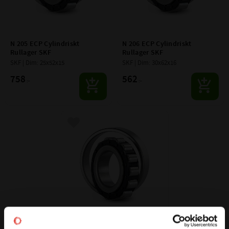
N 205 ECP Cylindriskt 
N 206 ECP Cylindriskt 
Rullager SKF
Rullager SKF
SKF | Dim: 25x52x15
SKF | Dim: 30x62x16
758
562
:-
:-
Lägg till i favoriter