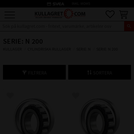
credit_card
INKL. MOMS
Meny
Favoriter
Kundva
SERIE: N 200
KULLAGER
CYLINDRISKA RULLAGER
SERIE: N
SERIE: N 200
FILTRERA
SORTERA
Lägg till i favoriter
Lägg till i favoriter