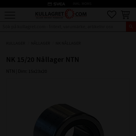
credit_card
INKL. MOMS
Meny
Favoriter
Kundva
KULLAGER
NÅLLAGER
NK NÅLLAGER
NK 15/20 Nållager NTN
NTN | Dim: 15x23x20