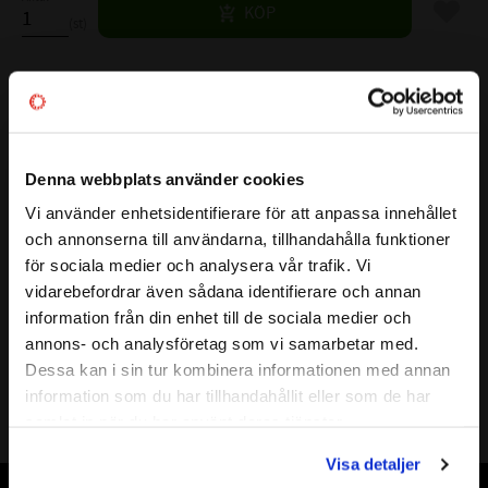
Lägg til
KÖP
st
Lagerstatus
11 st i lager
Artikelnr
532139
Vikt
0,03 kg
Denna webbplats använder cookies
Mer info
Vi använder enhetsidentifierare för att anpassa innehållet
( d )
INNERDIAMETER:
15 mm
close
och annonserna till användarna, tillhandahålla funktioner
Välkommen till kullagret.com
( D )
YTTERDIAMETER:
23 mm
för sociala medier och analysera vår trafik. Vi
( B )
BREDD:
20 mm
vidarebefordrar även sådana identifierare och annan
Vill du handla som företag eller privatperson?
VARVTAL FETT:
15000 r/min
information från din enhet till de sociala medier och
VARVTAL OLJA:
23000 r/min
annons- och analysföretag som vi samarbetar med.
BELASTNING DYNAMISK N:
13800 N
FÖRETAG
Dessa kan i sin tur kombinera informationen med annan
BELASTNING STATISKT N:
17200 N
information som du har tillhandahållit eller som de har
Priser visas exkl. moms
Alt.Beteckning:
samlat in när du har använt deras tjänster.
FABRIKAT:
NTN , INA
PRIVAT
Visa detaljer
Priser visas inkl. moms