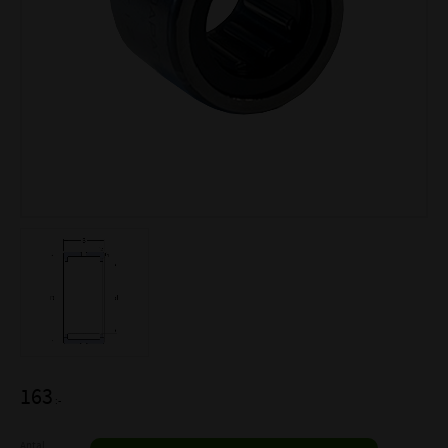
163
:-
Antal