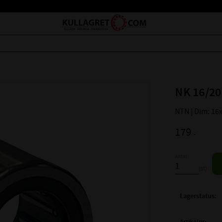
NK 16/20
NTN | Dim: 16
179
:-
Antal
st
Lagerstatus