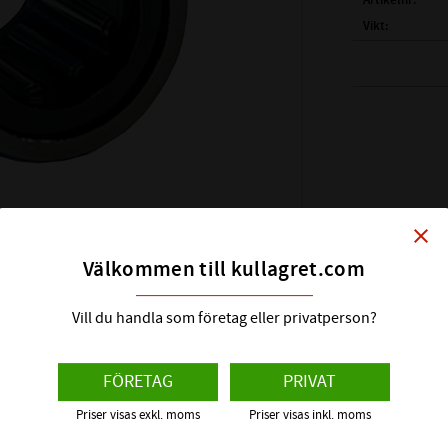
Artikelnr
Vikt
( d )
INNERDIAME
( D )
YTTERDIAME
( B )
BREDD:
VARVTAL FETT:
VARVTAL OLJA:
BELASTNING DY
BELASTNING STA
close
Alt.Beteckning:
Välkommen till kullagret.com
FABRIKAT:
Vill du handla som företag eller privatperson?
FÖRETAG
PRIVAT
Priser visas exkl. moms
Priser visas inkl. moms