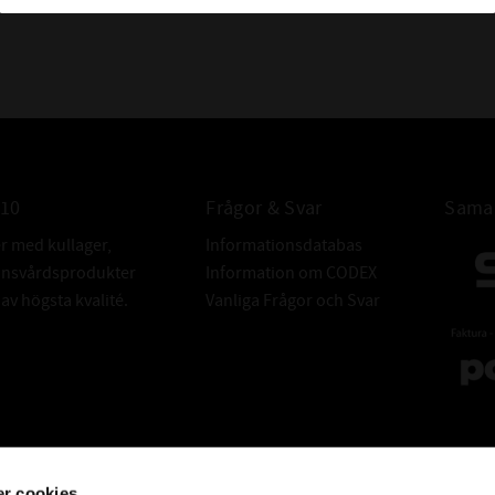
010
Frågor & Svar
Samar
er med kullager,
Informationsdatabas
donsvårdsprodukter
Information om CODEX
v högsta kvalité.
Vanliga Frågor och Svar
r cookies