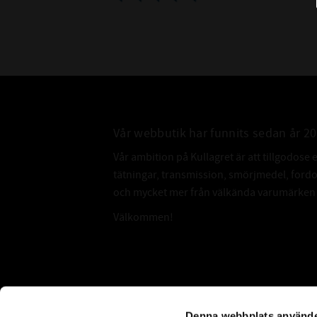
Vår webbutik har funnits sedan år 2
Vår ambition på Kullagret är att tillgodose 
tätningar, transmission, smörjmedel, for
och mycket mer från välkända varumärken a
Välkommen!
Subscribe
Denna webbplats använde