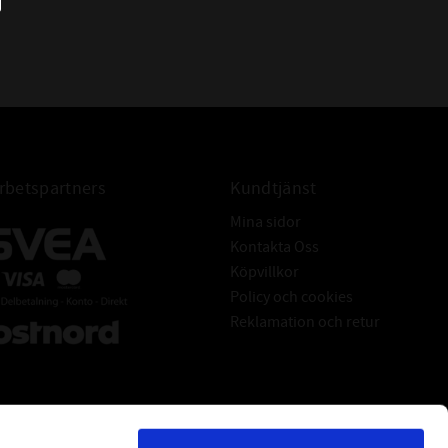
betspartners
Kundtjänst
Mina sidor
Kontakta Oss
Köpvillkor
Policy och cookies
Reklamation och retur