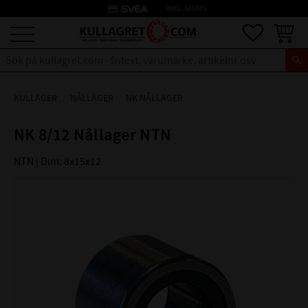
credit_card
INKL. MOMS
Meny
Favoriter
Kundva
KULLAGER
NÅLLAGER
NK NÅLLAGER
NK 8/12 Nållager NTN
NTN | Dim: 8x15x12