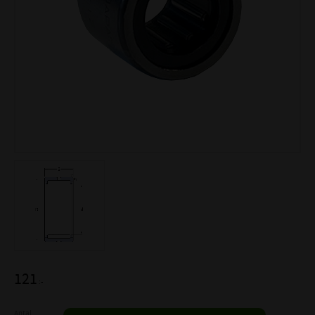
121
:-
Antal