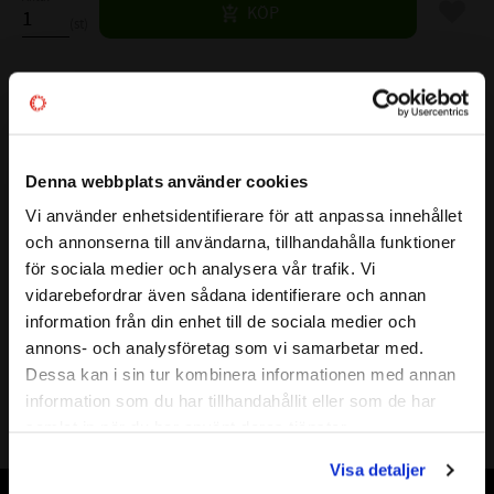
Lägg til
KÖP
st
Lagerstatus
11 st i lager
Artikelnr
532169
Vikt
0,01 kg
Denna webbplats använder cookies
Mer info
Vi använder enhetsidentifierare för att anpassa innehållet
( d )
INNERDIAMETER:
8 mm
close
och annonserna till användarna, tillhandahålla funktioner
Välkommen till kullagret.com
( D )
YTTERDIAMETER:
15 mm
för sociala medier och analysera vår trafik. Vi
( B )
BREDD:
12 mm
vidarebefordrar även sådana identifierare och annan
Vill du handla som företag eller privatperson?
VARVTAL FETT:
21000 r/min
information från din enhet till de sociala medier och
VARVTAL OLJA:
32000 r/min
annons- och analysföretag som vi samarbetar med.
BELASTNING DYNAMISK N:
4000 N
FÖRETAG
Dessa kan i sin tur kombinera informationen med annan
BELASTNING STATISKT N:
4100 N
information som du har tillhandahållit eller som de har
Priser visas exkl. moms
Alt.Beteckning:
samlat in när du har använt deras tjänster.
FABRIKAT:
NTN , INA
PRIVAT
Visa detaljer
Priser visas inkl. moms