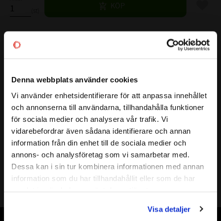
Lägg til
KÖP
st
Lagerstatus
6 st i lager
Artikelnr
532177
Vikt
0,065 kg
Denna webbplats använder cookies
Mer info
Vi använder enhetsidentifierare för att anpassa innehållet
close
FULLSTÄNDIG BETECKNING:
NKI 20/20
och annonserna till användarna, tillhandahålla funktioner
Välkommen till kullagret.com
( d )
INNERDIAMETER:
20 mm
för sociala medier och analysera vår trafik. Vi
( D )
YTTERDIAMETER:
32 mm
vidarebefordrar även sådana identifierare och annan
Vill du handla som företag eller privatperson?
information från din enhet till de sociala medier och
( B )
BREDD:
20 mm
annons- och analysföretag som vi samarbetar med.
TÄTNING:
-
FÖRETAG
Dessa kan i sin tur kombinera informationen med annan
VARVTAL FETT:
11000 r/min
information som du har tillhandahållit eller som de har
Priser visas exkl. moms
VARVTAL OLJA:
17000 r/min
samlat in när du har använt deras tjänster.
PRIVAT
BÄRIGHETSTAL DYNAMISK:
18600 N
Visa detaljer
Priser visas inkl. moms
BÄRIGHETSTAL STATISKT:
28800 N