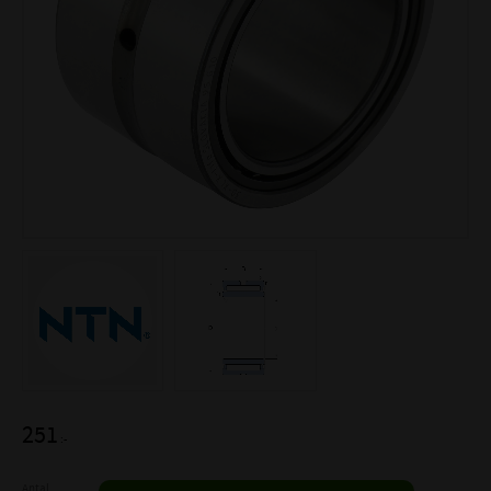
251
:-
Antal