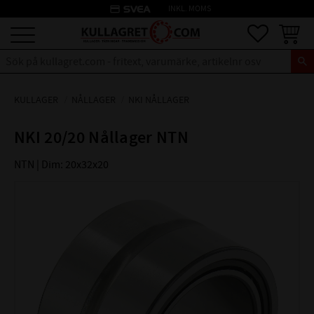
credit_card
INKL. MOMS
Meny
Favoriter
Kundva
KULLAGER
NÅLLAGER
NKI NÅLLAGER
NKI 20/20 Nållager NTN
NTN | Dim: 20x32x20