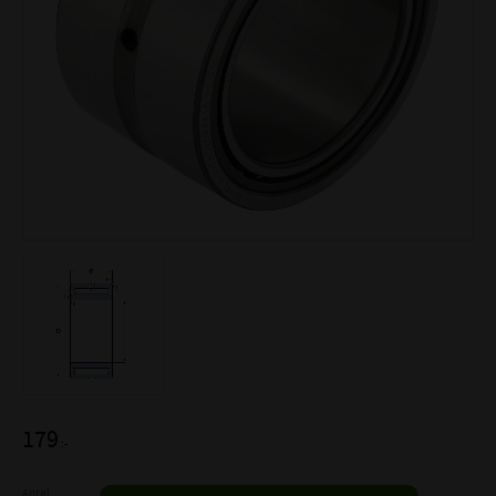
179
:-
Antal