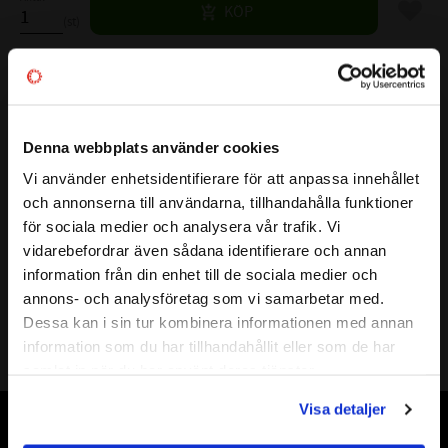
Lägg til
KÖP
st
Lagerstatus
Skickas prel. inom 7-10 vardagar
Artikelnr
532191
Denna webbplats använder cookies
Vikt
0,013 kg
Vi använder enhetsidentifierare för att anpassa innehållet
close
Mer info
och annonserna till användarna, tillhandahålla funktioner
FULLSTÄNDIG BETECKNING:
NKI 6/12
Välkommen till kullagret.com
för sociala medier och analysera vår trafik. Vi
( d )
INNERDIAMETER:
6 mm
vidarebefordrar även sådana identifierare och annan
Vill du handla som företag eller privatperson?
( D )
YTTERDIAMETER:
16 mm
information från din enhet till de sociala medier och
( B )
BREDD:
12 mm
annons- och analysföretag som vi samarbetar med.
FÖRETAG
TÄTNING:
-
Dessa kan i sin tur kombinera informationen med annan
information som du har tillhandahållit eller som de har
VARVTAL FETT:
20000 r/min
Priser visas exkl. moms
samlat in när du har använt deras tjänster.
VARVTAL OLJA:
30000 r/min
PRIVAT
BÄRIGHETSTAL DYNAMISK:
4550 N
Visa detaljer
Priser visas inkl. moms
BÄRIGHETSTAL STATISKT:
5000 N
Vår webbutik har funnits sedan år 2010