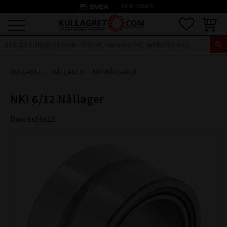
credit_card
INKL. MOMS
Meny
Favoriter
Kundva
KULLAGER
NÅLLAGER
NKI NÅLLAGER
NKI 6/12 Nållager
Dim: 6x16x12