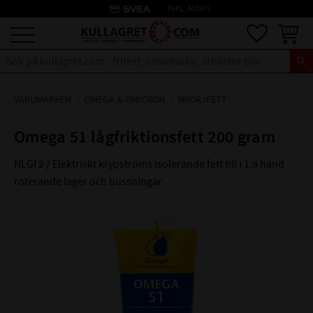
credit_card
INKL. MOMS
Meny
Favoriter
Kundva
VARUMÄRKEN
OMEGA & OMICRON
SMÖRJFETT
Omega 51 lågfriktionsfett 200 gram
NLGI 2 / Elektriskt krypströms isolerande fett till i 1:a hand
roterande lager och bussningar