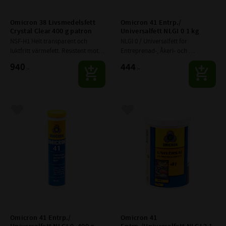
Omicron 38 Livsmedelsfett 
Omicron 41 Entrp./ 
Crystal Clear 400 g patron
Universalfett NLGI 0 1 kg
NSF-H1 Helt transparent och 
NLGI 0 / Universalfett för 
luktfritt värmefett. Resistent mot 
Entreprenad-, Åkeri- och 
vatten, med starkt rostskydd.
Lantbruksmaskiner. God 
940
444
:-
:-
vattenresistens och starkt 
rostskydd.
Lägg till i favoriter
Lägg till i favoriter
Omicron 41 Entrp./ 
Omicron 41 