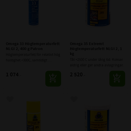
Omega 33 Högtemperaturfett 
Omega 35 Extremt 
NLGI 2, 400 g Patron
Högtemperaturfett NLGI 2, 1 
kg
Högtemperaturfett för relativt hög 
Tål +2500 C under lång tid. Koksar 
hastighet <300C, samtidigt 
aldrig eller ger andra avlagringar.
låghastighetsfett normal 
temperatur.
1 074
2 520
:-
:-
Lägg till i favoriter
Lägg till i favoriter