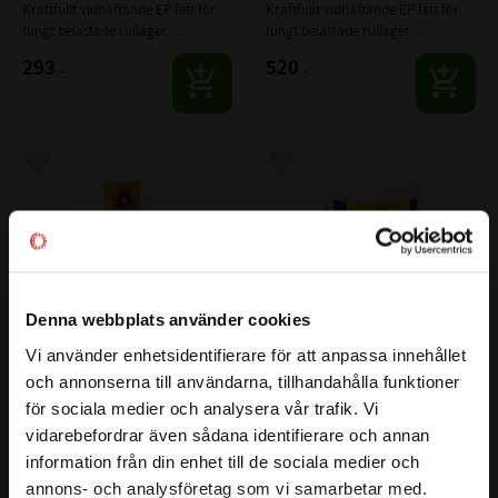
Kraftfullt vidhäftande EP fett för 
Kraftfullt vidhäftande EP fett för 
tungt belastade rullager, 
tungt belastade rullager, 
bussningar och öppna ytor
bussningar och öppna ytor
293
520
:-
:-
Lägg till i favoriter
Lägg till i favoriter
Denna webbplats använder cookies
Vi använder enhetsidentifierare för att anpassa innehållet
close
och annonserna till användarna, tillhandahålla funktioner
Välkommen till kullagret.com
Omicron 23 Högtrycksfett 
Omicron 24 Super OXY PTFE 
för sociala medier och analysera vår trafik. Vi
PTFE NLGI 2, 300 g kitpatron
NLGI 2 Fett 1 kg
vidarebefordrar även sådana identifierare och annan
Vill du handla som företag eller privatperson?
Kraftfullt vidhäftande EP fett för 
Värme & syreresistent fett med 
information från din enhet till de sociala medier och
tungt belastade rullager, 
brett användningsområde. 
bussningar och öppna ytor
Extremt motståndskraftig och för 
annons- och analysföretag som vi samarbetar med.