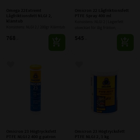
Omega 22Extremt 
Omicron 22 Lågfriktionsfett 
Lågfriktionsfett NLGI 2, 
PTFE Spray 400 ml
klämtub
Konsistens: NLGI 2 | Lagerfett 
Konsistens: NLGI 2 / 200gr Klämtub
utvecklat för låg friktion, 
energireduktion och långa 
768
545
:-
:-
smörjintervaller
Lägg till i favoriter
Lägg till i favoriter
Omicron 23 Högtrycksfett 
Omicron 23 Högtrycksfett 
PTFE NLGI 2 400 g patron
PTFE NLGI 2, 1 kg