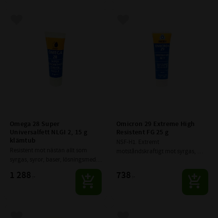
Lägg till i favoriter
Lägg till i favoriter
Omega 28 Super 
Omicron 29 Extreme High 
Universalfett NLGI 2, 15 g 
Resistent FG 25 g
klämtub
NSF-H1. Extremt 
Resistent mot nästan allt som 
motståndskraftigt mot syrgas, 
syrgas, syror, baser, lösningsmedel 
syre och flertalet kemiska ämnen.
och radioaktivitet.
1 288
738
:-
:-