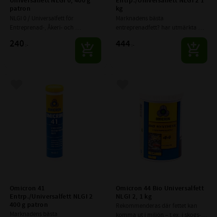
Universalfett NLGI 0, 400 g 
Entrp./Universalfett NLGI 2 1 
patron
kg
NLGI 0 / Universalfett för 
Marknadens bästa 
Entreprenad-, Åkeri- och 
entreprenadfett? har utmärkta 
Lantbruksmaskiner. God 
smörj och vidhäftningsegenskaper 
240
444
:-
:-
vattenresistens och starkt 
genom hela sitt 
rostskydd.
temperaturregister -30 till +140 
grader.
Lägg till i favoriter
Lägg till i favoriter
Omicron 41 
Omicron 44 Bio Universalfett 
Entrp./Universalfett NLGI 2 
NLGI 2, 1 kg
400 g patron
Rekommenderas där fettet kan 
Marknadens bästa 
komma ut i miljön – t.ex. i skogs-, 