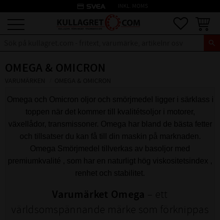
credit_card
INKL. MOMS
Meny
Favoriter
Kundva
OMEGA & OMICRON
VARUMÄRKEN
OMEGA & OMICRON
Omega och Omicron oljor och smörjmedel ligger i särklass i
toppen när det kommer till kvalitétsoljor i motorer,
växellådor, transmissoner. Omega har bland de bästa fetter
och tillsatser du kan få till din maskin på marknaden.
Omega Smörjmedel tillverkas av basoljor med
premiumkvalité , som har en naturligt hög viskositetsindex ,
renhet och stabilitet.
Varumärket Omega
– ett
världsomspännande märke som förknippas