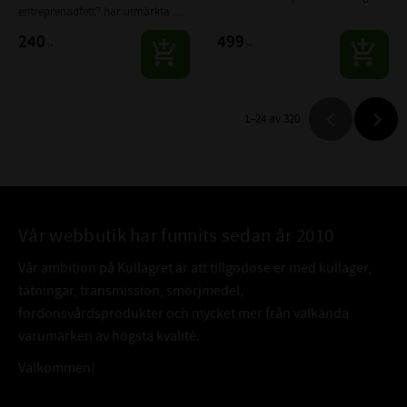
entreprenadfett? har utmärkta 
entreprenad- och 
smörj och vidhäftningsegenskaper 
lantbruksmaskiner, byggindustri, 
240
499
:-
:-
genom hela sitt 
slussar, broar och dylikt.
temperaturregister -30 till +140 
grader.
1–
24
av
320
Vår webbutik har funnits sedan år 2010
Vår ambition på Kullagret är att tillgodose er med kullager,
tätningar, transmission, smörjmedel,
fordonsvårdsprodukter och mycket mer från välkända
varumärken av högsta kvalité.
Välkommen!