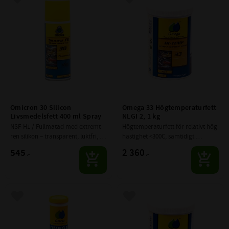
Lägg till i favoriter
Lägg till i favoriter
Omicron 30 Silicon 
Omega 33 Högtemperaturfett 
Livsmedelsfett 400 ml Spray
NLGI 2, 1 kg
NSF-H1 / Fullmatad med extremt 
Högtemperaturfett för relativt hög 
ren silikon – transparent, luktfri, 
hastighet <300C, samtidigt 
vattenresistent och effektivt 
låghastighetsfett normal 
545
2 360
:-
:-
rostskyddande.
temperatur.
Lägg till i favoriter
Lägg till i favoriter