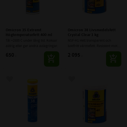
Omicron 35 Extremt 
Omicron 38 Livsmedelsfett 
Högtemperaturfett 400 ml
Crystal Clear 1 kg
Tål +2500 C under lång tid. Koksar 
NSF-H1 Helt transparent och 
aldrig eller ger andra avlagringar.
luktfritt värmefett. Resistent mot 
vatten, med starkt rostskydd.
650
2 095
:-
:-
Lägg till i favoriter
Lägg till i favoriter