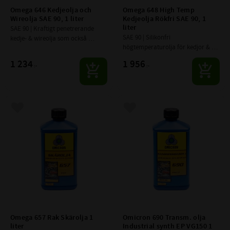
Omega 646 Kedjeolja och 
Omega 648 High Temp 
Wireolja SAE 90, 1 liter
Kedjeolja Rökfri SAE 90, 1 
liter
SAE 90 | Kraftigt penetrerande 
SAE 90 | Silikonfri 
kedje- & wireolja som också 
högtemperaturolja för kedjor & 
smörjer de inre delarna ordentligt. 
wire. Utvecklad med ämnen som 
Extremt tryckstark och klarar 
1 234
1 956
:-
:-
är kvalitetssäkrade för lack- och 
mycket låga hastigheter
elektronik processer.
Lägg till i favoriter
Lägg till i favoriter
Omega 657 Rak Skärolja 1 
Omicron 690 Transm. olja 
liter
Industrial synth EP VG150 1 