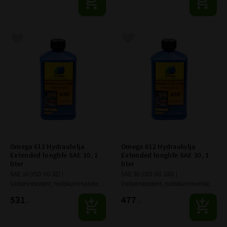
tillsatser.
tillsatser.
Lägg till i favoriter
Lägg till i favoriter
Omega 612 Hydraulolja 
Omega 612 Hydraulolja 
Extended longlife SAE 10, 1 
Extended longlife SAE 30, 1 
liter
liter
SAE 10 (ISO VG 32) | 
SAE 30 (ISO VG 100) | 
Vattenresistent, nollskummande, 
Vattenresistent, nollskummande, 
med stor värme- o trycktålighet.
med stor värme- o trycktålighet.
531
477
:-
:-