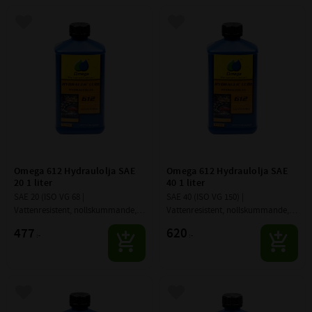
Lägg till i favoriter
Lägg till i favoriter
Omega 612 Hydraulolja SAE 
Omega 612 Hydraulolja SAE 
20 1 liter
40 1 liter
SAE 20 (ISO VG 68 | 
SAE 40 (ISO VG 150) | 
Vattenresistent, nollskummande, 
Vattenresistent, nollskummande, 
med stor värme- o trycktålighet.
med stor värme- o trycktålighet.
477
620
:-
:-
Lägg till i favoriter
Lägg till i favoriter