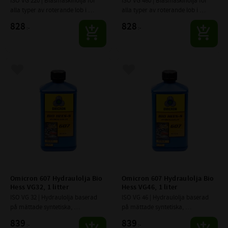
ISO VG 220 | Blåsmaskinolja för 
ISO VG 460 | Blåsmaskinolja för 
alla typer av rote­rande lob i 
alla typer av rote­rande lob i 
kompressorer/fläktar.
kompressorer/fläktar.
828
828
:-
:-
Lägg till i favoriter
Lägg till i favoriter
Omicron 607 Hydraulolja Bio 
Omicron 607 Hydraulolja Bio 
Hess VG32, 1 litter
Hess VG46, 1 liter
ISO VG 32 | Hydraulolja baserad 
ISO VG 46 | Hydraulolja baserad 
på mättade syntetiska, 
på mättade syntetiska, 
bionedbrytbara estrar och en 
bionedbrytbara estrar och en 
839
839
:-
:-
miljövänlig kombination av 
miljövänlig kombination av 