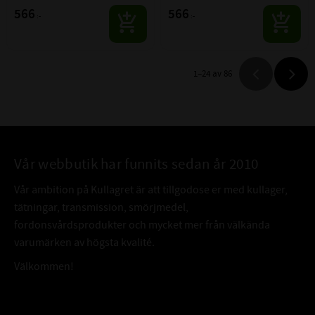
anti-oxidation-, anti-wear- och 
anti-oxidation-, anti-wear- och 
566
566
:-
:-
antikorrosionsegenskaper, lik­som 
antikorrosionsegenskaper, lik­som 
EP egenskaper.
EP egenskaper.
1–
24
av
86
Vår webbutik har funnits sedan år 2010
Vår ambition på Kullagret är att tillgodose er med kullager,
tätningar, transmission, smörjmedel,
fordonsvårdsprodukter och mycket mer från välkända
varumärken av högsta kvalité.
Välkommen!