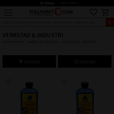
credit_card
INKL. MOMS
Meny
Favoriter
Kundva
VERKSTAD & INDUSTRI
VARUMÄRKEN
OMEGA & OMICRON
VERKSTAD & INDUSTRI
FILTRERA
SORTERA
Lägg till i favoriter
Lägg till i favoriter