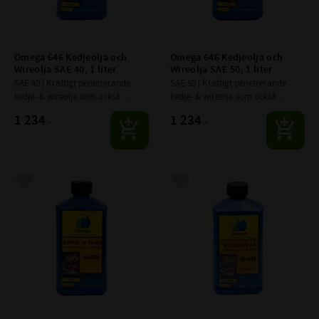
Omega 646 Kedjeolja och 
Omega 646 Kedjeolja och 
Wireolja SAE 40, 1 liter
Wireolja SAE 50, 1 liter
SAE 40 | Kraftigt penetrerande 
SAE 50 | Kraftigt penetrerande 
kedje- & wireolja som också 
kedje- & wireolja som också 
smörjer de inre delarna ordentligt. 
smörjer de inre delarna ordentligt. 
1 234
1 234
:-
:-
Extremt tryckstark och klarar 
Extremt tryckstark och klarar 
mycket låga hastigheter
mycket låga hastigheter
Lägg till i favoriter
Lägg till i favoriter