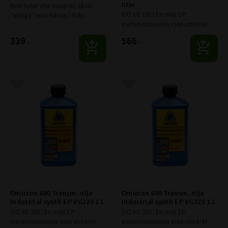
liter
Bearbetar alla material, såväl 
ISO VG 150 | En mild EP 
“kletiga” som hårda – från 
transmissionsolja med utmärkt 
magnesium till titan. Förlänger 
anti-oxidation-, anti-wear- och 
påtagligt verktygens livslängd.
339
566
:-
:-
antikorrosionsegenskaper, lik­som 
EP egenskaper.
Lägg till i favoriter
Lägg till i favoriter
Omicron 690 Transm. olja 
Omicron 690 Transm. olja 
Industrial synth EP VG220 1 L
Industrial synth EP VG320 1 L
ISO VG 220 | En mild EP 
ISO VG 320 | En mild EP 
transmissionsolja med utmärkt 
transmissionsolja med utmärkt 