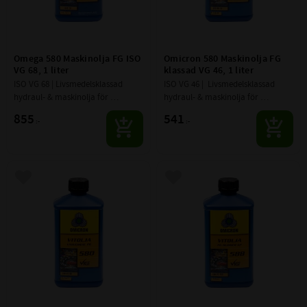
Omega 580 Maskinolja FG ISO 
Omicron 580 Maskinolja FG 
VG 68, 1 liter
klassad VG 46, 1 liter
ISO VG 68 | Livsmedelsklassad 
ISO VG 46 |  Livsmedelsklassad 
hydraul- & maskinolja för 
hydraul- & maskinolja för 
applikationer inom 
applikationer inom 
855
541
:-
:-
livsmedelsindustrin för t.ex. 
livsmedelsindustrin för t.ex. 
hydrauliska smörj­system, 
hydrauliska smörj­system, 
oljedimsystem och..
oljedimsystem och
Lägg till i favoriter
Lägg till i favoriter