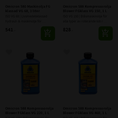
Omicron 580 Maskinolja FG 
Omicron 588 Kompressorolja 
klassad VG 68, 1 liter
Blower FGklass VG 150, 1 L
ISO VG 68 | Livsmedelsklassad 
ISO VG 150 | Blåsmaskinolja för 
hydraul- & maskinolja för 
alla typer av rote­rande lob i 
applikationer inom 
kompressorer/fläktar.
541
828
:-
:-
livsmedelsindustrin för t.ex. 
hydrauliska smörj­system, 
oljedimsystem och s
Lägg till i favoriter
Lägg till i favoriter
Omicron 588 Kompressorolja 
Omicron 588 Kompressorolja 
Blower FGklass VG 220, 1 L
Blower FGklass VG 460, 1 L