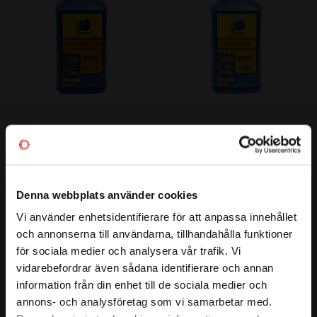
Omega 612 Hydraulolja SAE 5 
Omega 615 Luft- & 
1 liter
Kulkompressor FG ISO VG 46, 
1 liter
SAE 5 (ISO VG 15) | Vattenresistent, 
ISO VG 46 | ompressorolja med 
nollskummande, med stor värme- 
extra lång livslängd och extremt 
o trycktålighet.
Denna webbplats använder cookies
goda låg- och hög temperatur 
477
1 117
:-
:-
egenskaper.
Vi använder enhetsidentifierare för att anpassa innehållet
close
och annonserna till användarna, tillhandahålla funktioner
Välkommen till kullagret.com
för sociala medier och analysera vår trafik. Vi
vidarebefordrar även sådana identifierare och annan
Vill du handla som företag eller privatperson?
Lägg till i favoriter
Lägg till i favoriter
information från din enhet till de sociala medier och
annons- och analysföretag som vi samarbetar med.