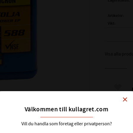
Lagerstatus
Artikelnr
Vikt
Tillverkare
OMICR
Visa alla pro
Blåsmas
kompressorer
Lägg till
tätningar – 
close
utmärkta antik
avlag­rin
Välkommen till kullagret.com
Vill du handla som företag eller privatperson?