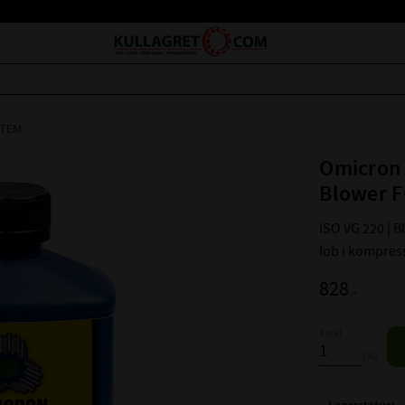
STEM
Omicron 
Blower F
ISO VG 220 | B
lob i kompress
828
:-
Antal
st