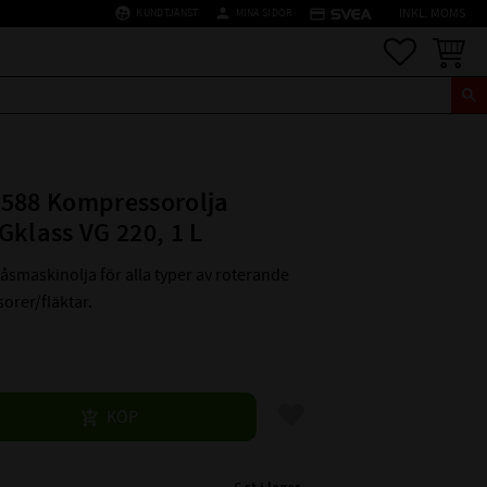
supervised_user_circle
person
credit_card
KUNDTJÄNST
MINA SIDOR
INKL. MOMS
Favoriter
Kundva
588 Kompressorolja
Gklass VG 220, 1 L
låsmaskinolja för alla typer av rote­rande
orer/fläktar.
Lägg till i favoriter
KÖP