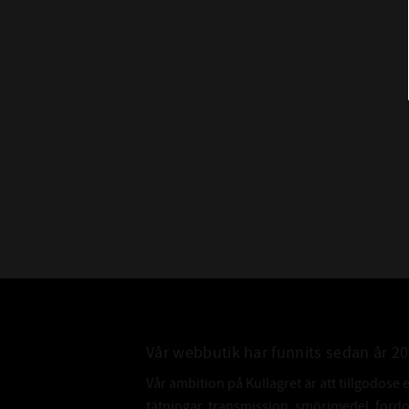
Vår webbutik har funnits sedan år 2
Vår ambition på Kullagret är att tillgodose 
tätningar, transmission, smörjmedel, for