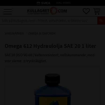
credit_card
INKL. MOMS
Meny
Favoriter
Kundva
VARUMÄRKEN
OMEGA & OMICRON
Omega 612 Hydraulolja SAE 20 1 liter
SAE 20 (ISO VG 68 | Vattenresistent, nollskummande, med
stor värme- o trycktålighet.