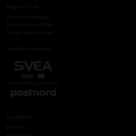
TEMPERATURVIDD: °C:
-27°C till +243°C
Frågor & Svar
BASOLJEVISKOSITET 40°C:
67,5
Informationsdatabas
FÄRG:
Bärnsten
Information om CODEX
ÖVRIGT:
Livsmedelklassad
Vanliga Frågor och Svar
Omicron 612
ÄVEN KALLAD:
7350038875396
Samarbetspartners
Kundtjänst
Mina sidor
Kontakta Oss