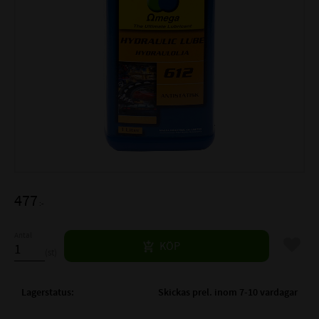
477
:-
Antal
Lägg til
KÖP
st
Lagerstatus
Skickas prel. inom 7-10 vardagar