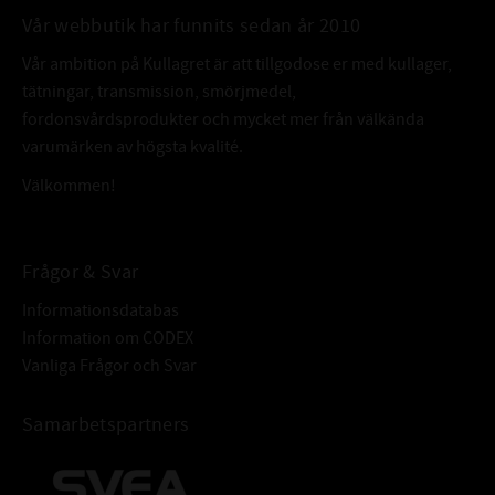
Vår webbutik har funnits sedan år 2010
den samtidigt en
elegant lirare med känsla, en känsla som skonsamt behandlar och
Vår ambition på Kullagret är att tillgodose er med kullager,
smörjer fin metall,
tätningar, transmission, smörjmedel,
känsliga legeringar, gummi, läder…
fordonsvårdsprodukter och mycket mer från välkända
612 ger en nivå med gränser bortom gränserna,
varumärken av högsta kvalité.
…helt enkelt ett gränslöst smörjmedel med flexibilitet som få.
Välkommen!
Omega 612 är utvecklad för främst industriella drifter med tyngdpunkt
på styrka,
mångfald, hög verkningsgrad och långa livslängder.
Frågor & Svar
OMEGA 612 ÄR UTMÄRKT TILL
Informationsdatabas
• Självsmörjande- / Brons- / Kul- / Glid- / Rull- / Ring- / Babbitt- / Nål-
Information om CODEX
lager
Vanliga Frågor och Svar
• Kapslade kedjor / Raka kugghjul / Dubbla-enkla snäckväxlar /
Koniska kugghjul
Samarbetspartners
• Moment omvandlare • Hydraulik • Poclain • Elmotorer • Rotations
kompessorer •