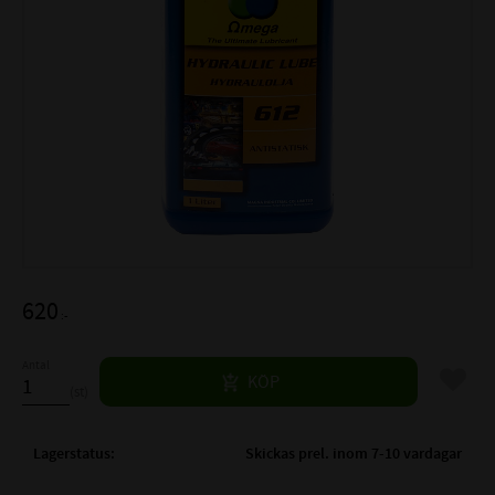
620
:-
Antal
Lägg til
KÖP
st
Lagerstatus
Skickas prel. inom 7-10 vardagar