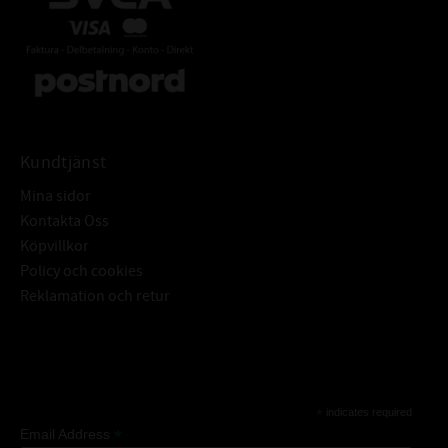
Tryckeriutrustning • Härdning • o.s.v
Följande smörjsystem
• Badsmörjning • Veksmörjning • Droppsmörjning •
Cirkulationssmörjning
• Trycksmörjning • Manuell smörjning.
Omega 612 kan också med fördel användas i hydraulik med högre
Kundtjänst
varvtal än 1800 rpm
eller tryck överstigande 250 bar.
Mina sidor
Kontakta Oss
TEKNISK INFORMATION
Köpvillkor
Policy och cookies
TEMPERATURVIDD: °C:
-30°C till +264°C
Reklamation och retur
BASOLJEVISKOSITET 40°C:
151
FÄRG:
Bärnsten
Subscribe
ÖVRIGT:
Livsmedelklassad
Omicron 612
*
indicates required
ÄVEN KALLAD:
7350038875518
*
Email Address