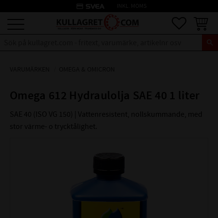
credit_card
INKL. MOMS
Meny
Favoriter
Kundva
VARUMÄRKEN
OMEGA & OMICRON
Omega 612 Hydraulolja SAE 40 1 liter
SAE 40 (ISO VG 150) | Vattenresistent, nollskummande, med
stor värme- o trycktålighet.