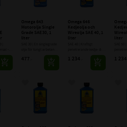
 
Omega 643 
Omega 646 
Omega
Motorolja Single 
Kedjeolja och 
Kedjeo
E 
Grade SAE30, 1 
Wireolja SAE 40, 1 
Wireol
er
liter
liter
liter
 | 
SAE 30 | En singlegrade 
SAE 40 | Kraftigt 
SAE 50 | 
rsal – 
olja för tungt arbetande 
penetrerande kedje- & 
penetrer
otor, 
dieselmotorer, godkänd 
wireolja som också 
wireolja
477
1 234
1 234
:-
:-
lar, 
som Longlife med 
smörjer de inre delarna 
smörjer 
sar och 
förlängda bytesintervall.
ordentligt. Extremt 
ordentli
tryckstark och klarar 
trycksta
mycket låga hastigheter
mycket 
avoriter
Lägg till i favoriter
Lägg till i favoriter
Lägg 