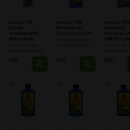
Omicron 30 
Omicron 308 
Omicron 603
Silicon 
Filterolja Air- 
Kombiolja 
Livsmedelsfett 
Filter Fluid 1 liter
Universal SA
400 ml Spray
10W-30 1 lit
Luftfilterolja bestående 
NSF-H1 / Fullmatad 
av spe­ciella basoljor 
Viskositet: 10W-30
med extremt ren silikon 
och tillsatser av hög 
Traktorolja unive
– transparent, luktfri, 
kvalitet, samt snabba 
att användas i m
545
440
408
:-
:-
:-
vattenresistent och 
lösningsmedel.
växellåda, slutväx
effektivt rostskyddande.
axlar, våta brom
hydraulik.
Lägg till i favoriter
Lägg till i favoriter
Lägg till i f