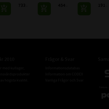
neraler 
som synteter, mineraler 
kompres
733
454
191
:-
:-
:-
och esteroljor.
från smu
avlagrin
inför ol
10 min
år 2010
Frågor & Svar
Sama
er med kullager,
Informationsdatabas
donsvårdsprodukter
Information om CODEX
v högsta kvalité.
Vanliga Frågor och Svar