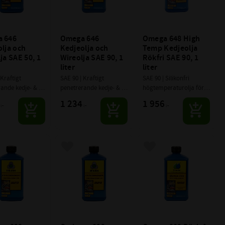
 646 
Omega 646 
Omega 648 High 
lja och 
Kedjeolja och 
Temp Kedjeolja 
ja SAE 50, 1 
Wireolja SAE 90, 1 
Rökfri SAE 90, 1 
liter
liter
Kraftigt 
SAE 90 | Kraftigt 
SAE 90 | Silikonfri 
ande kedje- & 
penetrerande kedje- & 
högtemperaturolja för 
 som också 
wireolja som också 
kedjor & wire. Utvecklad 
1 234
1 956
:-
:-
:-
de inre delarna 
smörjer de inre delarna 
med ämnen som är 
gt. Extremt 
ordentligt. Extremt 
kvalitetssäkrade för 
rk och klarar 
tryckstark och klarar 
lack- och elektronik 
låga hastigheter
mycket låga hastigheter
processer.
till i favoriter
Lägg till i favoriter
Lägg till i favoriter