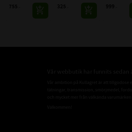
förbränningsolja. 
förbränningsolja. 
som synteter, mi
755
325
999
:-
:-
:-
Rengör och smörjer 
Rengör och smörjer 
och esteroljor.
förbränningslinjen.
förbränningslinjen.
Vår webbutik har funnits sedan 
Vår ambition på Kullagret är att tillgodose 
tätningar, transmission, smörjmedel, for
och mycket mer från välkända varumärken a
Välkommen!