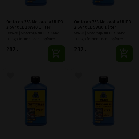
Omicron 753 Motorolja UHPD 
Omicron 753 Motorolja UHPD 
2 Synt LL 10W40 1 liter
2 Synt LL 5W30 1 liter
10W-40 | Motorolja till i 1:a hand 
5W-30 | Motorolja till i 1:a hand 
”tunga fordon” och uppfyller 
”tunga fordon” och uppfyller 
UHPD (Ultra High Performance 
UHPD (Ultra High Performance 
282
282
:-
:-
Diesel) krav, samt baserad på Low 
Diesel) krav, samt baserad på Low 
SAPS teknik.
SAPS teknik.
Lägg till i favoriter
Lägg till i favoriter