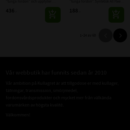
”tunga fordon” och uppfyller 
”tunga fordon”. Syntetisk All Fleet 
UHPD (Ultra High Performance 
Long Life motorolja. Uppfyller och 
436
188
:-
:-
Diesel) krav.
överträffar många OEM 
specifikationer för...
1–
24
av
60
Vår webbutik har funnits sedan år 2010
Vår ambition på Kullagret är att tillgodose er med kullager,
tätningar, transmission, smörjmedel,
fordonsvårdsprodukter och mycket mer från välkända
varumärken av högsta kvalité.
Välkommen!