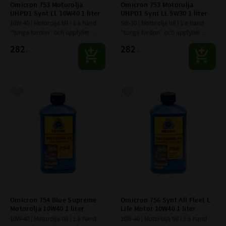
Omicron 753 Motorolja 
Omicron 753 Motorolja 
UHPD1 Synt LL 10W40 1 liter
UHPD1 Synt LL 5W30 1 liter
10W-40 | Motorolja till i 1:a hand 
5W-30 | Motorolja till i 1:a hand 
”tunga fordon” och uppfyller 
”tunga fordon” och uppfyller 
UHPD (Ultra High Performance 
UHPD (Ultra High Performance 
282
282
:-
:-
Diesel) krav, samt baserad på Low 
Diesel) krav, samt baserad på Low 
SAPS teknik.
SAPS teknik.
Lägg till i favoriter
Lägg till i favoriter
Omicron 754 Blue Supreme 
Omicron 756 Synt All Fleet L 
Motorolja 10W40 1 liter
Life Motor 10W40 1 liter
10W-40 | Motorolja till i 1:a hand 
10W-40 | Motorolja till i 1:a hand 