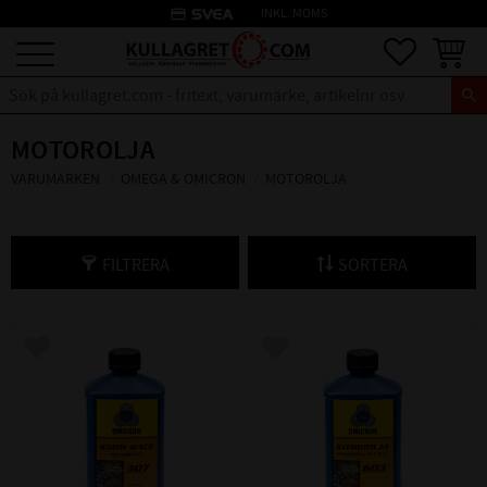
credit_card
INKL. MOMS
Meny
Favoriter
Kundva
MOTOROLJA
VARUMÄRKEN
OMEGA & OMICRON
MOTOROLJA
FILTRERA
SORTERA
Lägg till i favoriter
Lägg till i favoriter