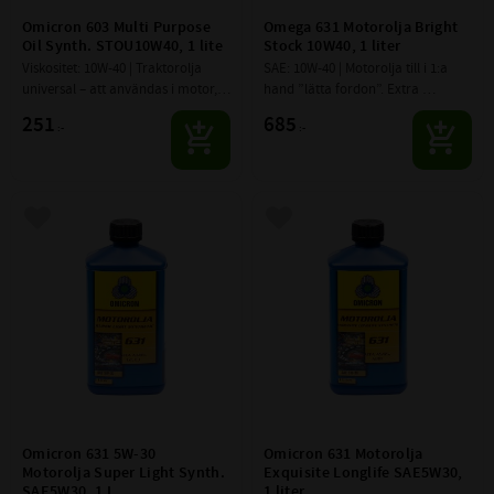
Omicron 603 Multi Purpose 
Omega 631 Motorolja Bright 
Oil Synth. STOU10W40, 1 lite
Stock 10W40, 1 liter
Viskositet: 10W-40 | Traktorolja 
SAE: 10W-40 | Motorolja till i 1:a 
universal – att användas i motor, 
hand ”lätta fordon”. Extra 
växellåda, slutväxlar, axlar, våta 
högpresterande Bright Stock 
251
685
:-
:-
bromsar och hydraulik.
motorolja. Hög smörjförmåga 
och den feta förstärkta olje...
Lägg till i favoriter
Lägg till i favoriter
Omicron 631 5W-30 
Omicron 631 Motorolja 
Motorolja Super Light Synth. 
Exquisite Longlife SAE5W30, 
SAE5W30, 1 L
1 liter