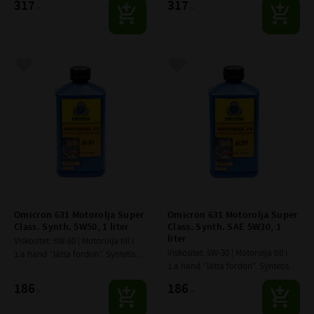
317
317
:-
:-
med katalysator, turbo och direkt 
med katalysator, turbo och direkt 
insprutningssystem..
insprutningssystem..
Lägg till i favoriter
Lägg till i favoriter
Omicron 631 Motorolja Super 
Omicron 631 Motorolja Super 
Class. Synth. 5W50, 1 liter
Class. Synth. SAE 5W30, 1 
liter
Viskositet: 5W-50 | Motorolja till i 
Viskositet: 5W-30 | Motorolja till i 
1:a hand ”lätta fordon”. Syntetisk 
1:a hand ”lätta fordon”. Syntetisk 
olja för bensin-och diesel­motorer i 
olja för bensin-och diesel­motorer i 
personbilar och lätta 
186
186
:-
:-
personbilar och lätta 
kommersiella fordon
kommersiella fordon