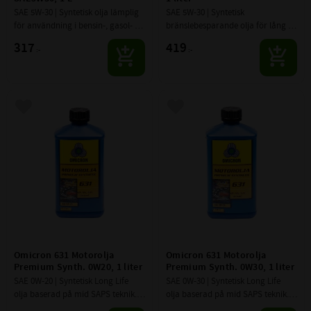
SAE 5W-30 | Syntetisk olja lämplig 
SAE 5W-30 | Syntetisk 
för an­vändning i bensin-, gasol- 
bränslebesparande olja för lång 
och dieselmotorer, med och utan 
livslängd, främst till Ford och 
317
419
:-
:-
turbo.
Jaguar.
Lägg till i favoriter
Lägg till i favoriter
Omicron 631 Motorolja 
Omicron 631 Motorolja 
Premium Synth. 0W20, 1 liter
Premium Synth. 0W30, 1 liter
SAE 0W-20 | Syntetisk Long Life 
SAE 0W-30 | Syntetisk Long Life 
olja baserad på mid SAPS teknik. 
olja baserad på mid SAPS teknik. 
Att användas i bilar utrustade 
Att användas i bilar utrustade 