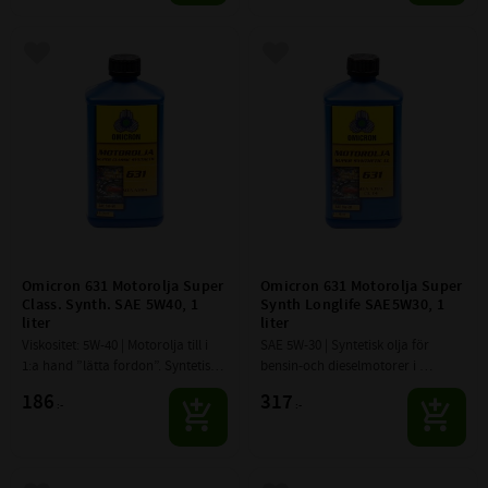
Lägg till i favoriter
Lägg till i favoriter
Omicron 631 Motorolja Super 
Omicron 631 Motorolja Super 
Class. Synth. SAE 5W40, 1 
Synth Longlife SAE5W30, 1 
liter
liter
Viskositet: 5W-40 | Motorolja till i 
SAE 5W-30 | Syntetisk olja för 
1:a hand ”lätta fordon”. Syntetisk 
bensin-och die­selmotorer i 
olja för bensin-och diesel­motorer i 
personbilar och lätta kommersi­
186
317
:-
:-
personbilar och lätta 
ella fordon, utrustade med 
kommersiella fordon
katalysator, turbo och direkt....