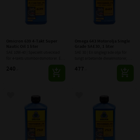
Omicron 639 4-Takt Super 
Omega 643 Motorolja Single 
Nautic Oil 1 liter
Grade SAE30, 1 liter
SAE 10W-40 | Speciellt utvecklad 
SAE 30 | En singlegrade olja för 
för 4-takts utombordsmotorer. En 
tungt arbetande dieselmotorer, 
stark olja med motståndskraft 
godkänd som Longlife med 
240
477
:-
:-
mot vatten och är 
förlängda bytesintervall.
korrosionshämmande.
Lägg till i favoriter
Lägg till i favoriter