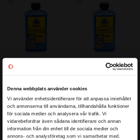
Lägg till i favoriter
Lägg till i favoriter
Omicron 631 Motorolja Ultra 
Omicron 631 Motorolja VCC 
Light Synth. SAE5W30, 1 liter
Synth. Longlife SAE0W30, 1 
liter
SAE: 5W-30 | Syntetisk olja för 
SAE 0W-30 | Syntetisk olja med 
bensin-och die­selmotorer i 
Denna webbplats använder cookies
bränslebesparande Low SAPS 
personbilar och lätta kommersi­
teknik och lång livslängd. Speciellt 
ella fordon, där 
Vi använder enhetsidentifierare för att anpassa innehållet
317
317
close
:-
:-
utvecklad för de senaste 
bränslebesparande motorolja är 
och annonserna till användarna, tillhandahålla funktioner
Välkommen till kullagret.com
Volvomoto­rerna.
föreskrivet
för sociala medier och analysera vår trafik. Vi
vidarebefordrar även sådana identifierare och annan
Vill du handla som företag eller privatperson?
information från din enhet till de sociala medier och
Lägg till i favoriter
Lägg till i favoriter
annons- och analysföretag som vi samarbetar med.