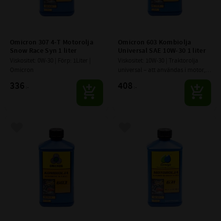
Omicron 307 4-T Motorolja 
Omicron 603 Kombiolja 
Snow Race Syn 1 liter
Universal SAE 10W-30 1 liter
Viskositet: 0W-30 | Förp: 1Liter | 
Viskositet: 10W-30 | Traktorolja 
Omicron
universal – att användas i motor, 
växellåda, slutväxlar, axlar, våta 
336
408
:-
:-
bromsar och hydraulik.
Lägg till i favoriter
Lägg till i favoriter