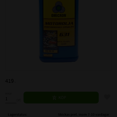
419
:-
Antal
Lägg til
KÖP
st
Lagerstatus
Skickas prel. inom 7-10 vardagar