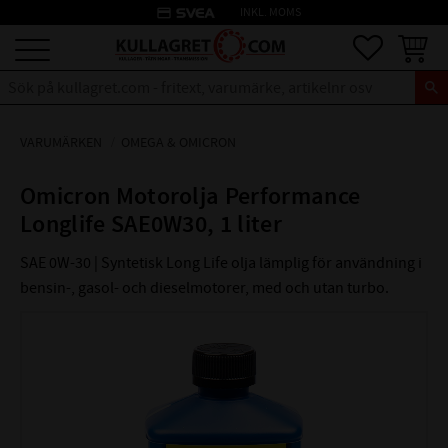
credit_card
INKL. MOMS
Meny
Favoriter
Kundva
VARUMÄRKEN
OMEGA & OMICRON
Omicron Motorolja Performance
Longlife SAE0W30, 1 liter
SAE 0W-30 | Synte­tisk Long Life olja lämplig för an­vändning i
bensin-, gasol- och dieselmotorer, med och utan turbo.