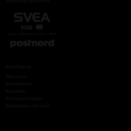
Samarbetspartners
blir något
alldeles extra, en sannolikhet för metallkontakt som går mot noll. En mer
homogen
välsmörjande lågfriktionsfilm bildas snabbare utan möjlighet till
genomstick (slitage)
och kontaktbränning.
Man får massor av fördelar på köpet, också mindre nötning, bättre
kompression, lägre
friktion och mer livslängder – något som ytterligare bekräftar
Kundtjänst
…”631 the King of the road”.
Mina sidor
Omicron 631 en neutral termiskt stabil högpresterande motorolja med
Kontakta Oss
smörjande
Köpvillkor
egenskaper långt utöver det normala. Med extraordinär teknik att förbli
Policy och cookies
ren och fräsch
Reklamation och retur
t.o.m. vid förlängda bytesintervaller.
Omicron 631 uppfyller och överträffar flertalet specifikationer och är
utmärkt för 4-takts
Subscribe
bensin eller dieselmotorer, hög eller lågvarviga med eller utan turbo samt