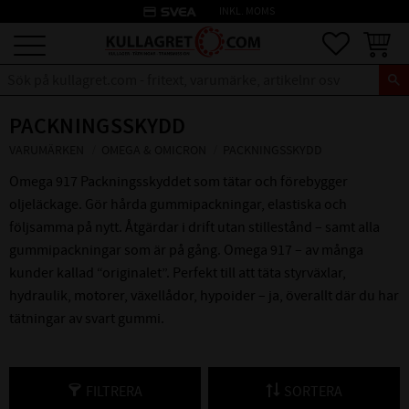
credit_card
INKL. MOMS
Meny
Favoriter
Kundva
PACKNINGSSKYDD
VARUMÄRKEN
OMEGA & OMICRON
PACKNINGSSKYDD
Omega 917 Packningsskyddet som tätar och förebygger
oljeläckage. Gör hårda gummipackningar, elastiska och
följsamma på nytt. Åtgärdar i drift utan stillestånd – samt alla
gummipackningar som är på gång. Omega 917 – av många
kunder kallad “originalet”. Perfekt till att täta styrväxlar,
hydraulik, motorer, växellådor, hypoider – ja, överallt där du har
tätningar av svart gummi.
FILTRERA
SORTERA