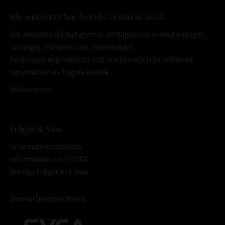
DOSERING:
Vid Läckage: 3%
Förebyggande: 1-2%
Vår webbutik har funnits sedan år 2010
FÖRPACKNING:
177ml
Vår ambition på Kullagret är att tillgodose er med kullager,
ÄVEN KALLAD:
Omicron 917
tätningar, transmission, smörjmedel,
7350038879028
fordonsvårdsprodukter och mycket mer från välkända
varumärken av högsta kvalité.
Välkommen!
Frågor & Svar
Informationsdatabas
Information om CODEX
Vanliga Frågor och Svar
Samarbetspartners