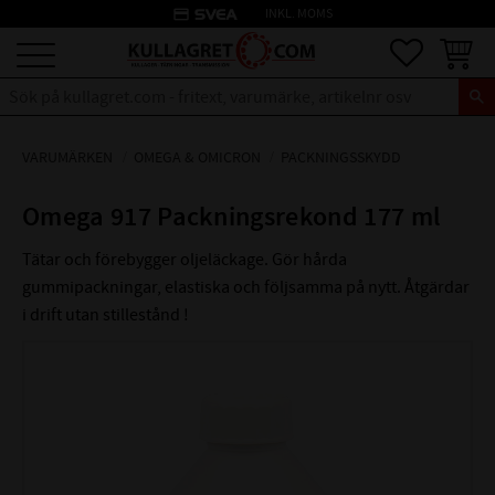
credit_card
INKL. MOMS
Meny
Favoriter
Kundva
VARUMÄRKEN
OMEGA & OMICRON
PACKNINGSSKYDD
Omega 917 Packningsrekond 177 ml
Tätar och förebygger oljeläckage. Gör hårda
gummipackningar, elastiska och följsamma på nytt. Åtgärdar
i drift utan stillestånd !