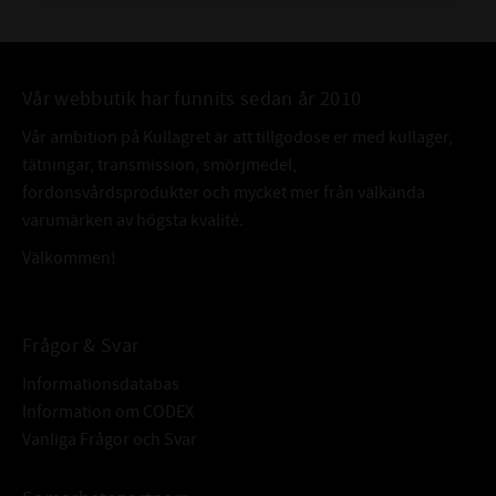
och den lilla oljefilmen
är nu så tunn eller oftast borta p.g.a. att värmen tunnat viskositeten.
Här börjar problemen – teoretiskt har man olja men praktiskt är det
torrt. Värmen sänker
Vår webbutik har funnits sedan år 2010
hållfastheten i snäckan, torrfriktionen manglar sönder, bitar går ur …
Vår ambition på Kullagret är att tillgodose er med kullager,
begynnande
tätningar, transmission, smörjmedel,
utmattning – nu är haveriet en tidsfråga.
fordonsvårdsprodukter och mycket mer från välkända
OMEGA 680
varumärken av högsta kvalité.
Omega 680 är annorlunda, ett Megalite-system med fasta mikro
Välkommen!
partiklar låsta i ett patenterat
dispergermedel i en tunn kylande vatten och värmetålig paraffinolja.
Dessutom
Frågor & Svar
har Oljan en patenterad dynamiskt ökande viskositet..
Informationsdatabas
Bara Megalite-systemet kan få vem som helst att lyfta på
Information om CODEX
ögonbrynen. Ett system som slätar
Vanliga Frågor och Svar
igen de mikroskopiska asperiterna fullständigt, ytfinheten blir
fantastisk och ythårdheten