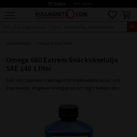
credit_card
INKL. MOMS
Meny
Favoriter
Kundva
VARUMÄRKEN
OMEGA & OMICRON
Omega 680 Extrem Snäckväxelolja
SAE 140 1 liter
SAE 140 | Speciellt framtagen till traditionella skruv- och
snäckväxlar. Högre verkningsgrad och lägre temperatur.