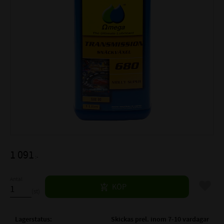
1 091
:-
Antal
Lägg til
KÖP
st
Lagerstatus
Skickas prel. inom 7-10 vardagar