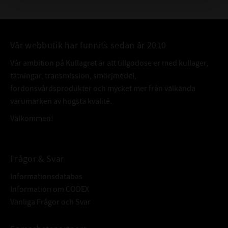
och den lilla oljefilmen
är nu så tunn eller oftast borta p.g.a. att värmen tunnat viskositeten.
Här börjar problemen – teoretiskt har man olja men praktiskt är det
torrt. Värmen sänker
Vår webbutik har funnits sedan år 2010
hållfastheten i snäckan, torrfriktionen manglar sönder, bitar går ur …
Vår ambition på Kullagret är att tillgodose er med kullager,
begynnande
tätningar, transmission, smörjmedel,
utmattning – nu är haveriet en tidsfråga.
fordonsvårdsprodukter och mycket mer från välkända
OMEGA 680
varumärken av högsta kvalité.
Omega 680 är annorlunda, ett Megalite-system med fasta mikro
Välkommen!
partiklar låsta i ett patenterat
dispergermedel i en tunn kylande vatten och värmetålig paraffinolja.
Dessutom
Frågor & Svar
har Oljan en patenterad dynamiskt ökande viskositet..
Informationsdatabas
Bara Megalite-systemet kan få vem som helst att lyfta på
Information om CODEX
ögonbrynen. Ett system som slätar
Vanliga Frågor och Svar
igen de mikroskopiska asperiterna fullständigt, ytfinheten blir
fantastisk och ythårdheten