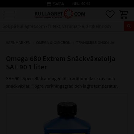
credit_card
INKL. MOMS
Meny
Favoriter
Kundva
VARUMÄRKEN
OMEGA & OMICRON
TRANSMISSIONSOLJA
Omega 680 Extrem Snäckväxelolja
SAE 90 1 liter
SAE 90 | Speciellt framtagen till traditionella skruv- och
snäckväxlar. Högre verkningsgrad och lägre temperatur.