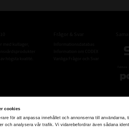
En perfekt tv
smörja, expl
ögonblick, oav
helvetiskt förh
010
Frågor & Svar
Samar
Har man kra
er med kullager,
Informationsdatabas
avancerat. Lägger
donsvårdsprodukter
Information om CODEX
v högsta kvalité.
Vanliga Frågor och Svar
Omicron 767 Rac
och vattenkylda
mycket 
inom cross, gok
och står emot 
och den tål f
motor, utan cha
r cookies
tål att gå v
rare för att anpassa innehållet och annonserna till användarna, t
Den ingår i en
er och analysera vår trafik. Vi vidarebefordrar även sådana ident
spara soppa – d