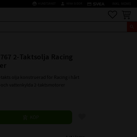
supervised_user_circle
person
credit_card
KUNDTJÄNST
MINA SIDOR
INKL. MOMS
Favoriter
Kundva
767 2-Taktsolja Racing
ter
2-takts olja konstruerad för Racing i hårt
-och vattenkylda 2-takts­motorer
Lägg till i favoriter
KÖP