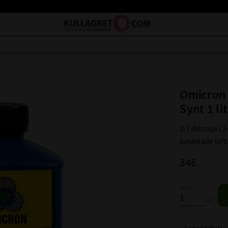
Omicron 
Synt 1 li
2-Taktsolja | 
belastade luft
346
:-
Antal
st