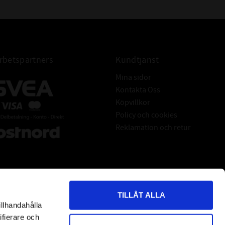
OMICRON 767
å-taktsolja är lika enkel som avancerad, den ska –
odera och försvinna spårlöst under loppet av ett
sett om det är kallt så in i Norden eller ett riktigt
ållande. Att nå dit kräver teknik, mer än det vanliga.
betspartners
Kundtjänst
v på riktig tävlingsprestanda, då börjar det bli
Mina sidor
 vi också till klass och kvalitet – då först närmar sig
Kontakta Oss
nivån – Racing.
Köpvillkor
ing Synthetic går utmärkt att använda på både luft
Policy och cookies
 motorer. Den är utvecklad för att arbeta i området
Reklamation och retur
högt trimmade två taktsmotorer som racing
art och snöskoter. Den starka oljefilmen bär krafter
riktigt höga temperaturer. Naturligtvis ger den max
örväntningar. Förbered dig på en ren och välsmord
ns att korrodera, en som varvar mer mycket fortare,
TILLÅT ALLA
armare, hårdare och ge mer effekt mycket längre.
illhandahålla
*
indicates required
 serie som kallas Racing – gissa varför? Inte för att
ifierare och
u kan det – men knappast en anledningen till varför