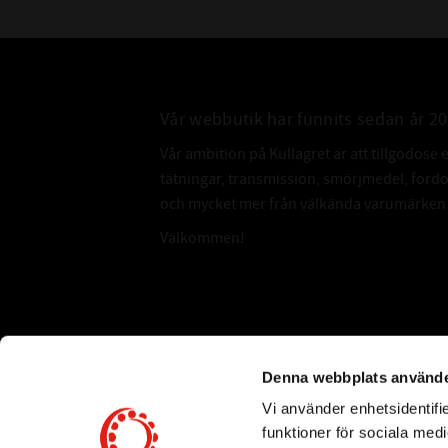
Vår webbutik har funnits sedan år 2
Vår ambition på Kullagret är att tillgodose 
tätningar, transmission, smörjmedel, for
och mycket mer från välkända varumärken a
Välkommen!
Subscribe
Denna webbplats använde
Vi använder enhetsidentifie
*
Email Address
funktioner för sociala medi