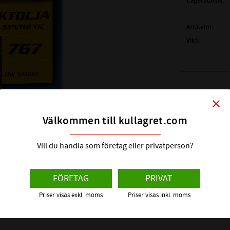
Lagerstatus
Artikelnr
Vikt
Tillverkare
OMI
PB-OMICR
close
SDB-767-
Välkommen till kullagret.com
2-taktsolja
vattenkylda 2-ta
Vill du handla som företag eller privatperson?
Visa alla pro
Kan blandas i b
kan gå under
FÖRETAG
PRIVAT
Denna olj
Priser visas exkl. moms
Priser visas inkl. moms
Bilsportförbun
tä