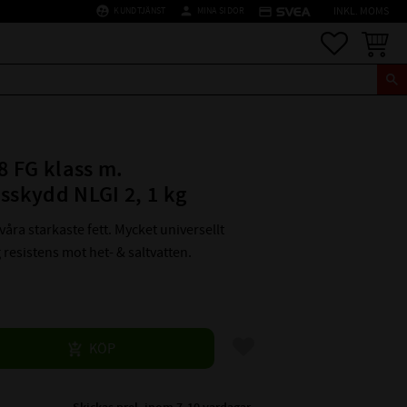
supervised_user_circle
person
credit_card
KUNDTJÄNST
MINA SIDOR
INKL. MOMS
Favoriter
Kundva
 FG klass m.
nsskydd NLGI 2, 1 kg
 våra starkaste fett. Mycket universellt
resistens mot het- & saltvatten.
Lägg till i favoriter
KÖP