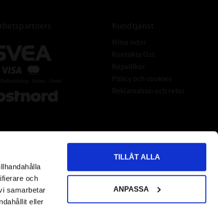
 som gjord för att tåla belastning av alla de slag.
cklingen utmärker sig i också användandet – de
betspartners
Kundtjänst
flesta applikationerna i en
Mina sidor
ndningsområden. Produkten är riktigt rejäl men
Kontakta Oss
ändå så harmlös att den klarar
Köpvillkor
och medicinsk klass H1 dvs. kriterie för viss
Policy och cookies
inblandning i föda och mediciner.
Reklamation och retur
odukt – skonsam som få och en ”Hi-load” teknik
som skyddar mot metall-metall
 tuffa miljöer som offshore, gruvdrift, stålindustri
osv..
eknologin eliminerar praktiskt taget allt vad
TILLÅT ALLA
mörjfilmsgenombrott heter som med
illhandahålla
*
indicates required
litage, extrem livslängd, låg friktion och därför…
ifierare och
lågt underhåll, låg fettförbrukning
ANPASSA
 vi samarbetar
ch framförallt maskinerna fungerar.
ahållit eller
OMEGA 78