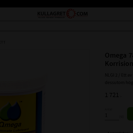
ETT
Omega 78
Korrisio
NLGI 2 / Ett av
dessutom hög 
1 721
:-
Antal
st