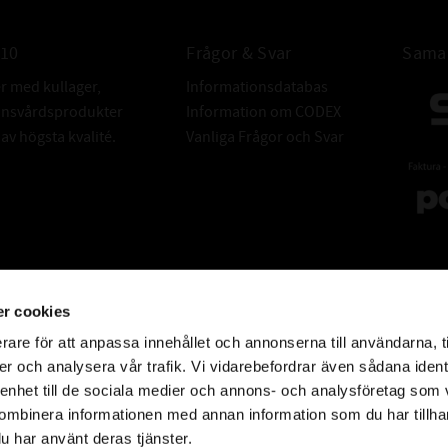
78 – en produkt
Funktionsutve
010
Frågor & Svar
Samar
er med kullager,
Informationsdatabas
lång rad anvä
donsvårdsprodukter
Information om CODEX
v högsta kvalité.
Vanliga Frågor och Svar
livsmedels 
En framtidspr
kontakt t.o.m. i
Hi-load t
r cookies
s
rare för att anpassa innehållet och annonserna till användarna, t
nästan inget s
er och analysera vår trafik. Vi vidarebefordrar även sådana ident
 enhet till de sociala medier och annons- och analysföretag som
o
ombinera informationen med annan information som du har tillhand
u har använt deras tjänster.