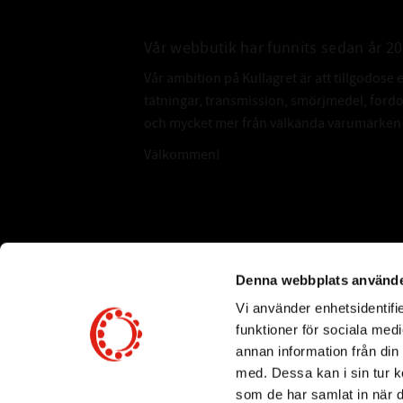
Vår webbutik har funnits sedan år 2
Vår ambition på Kullagret är att tillgodose 
tätningar, transmission, smörjmedel, for
och mycket mer från välkända varumärken a
Välkommen!
Subscribe
Denna webbplats använde
Vi använder enhetsidentifie
*
Email Address
funktioner för sociala medi
annan information från din
med. Dessa kan i sin tur k
som de har samlat in när d