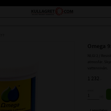
ETT
Omega 95
NLGI 2 / Resis
atmosfär. Sky
vattennivån.
1 232
:-
Antal
st
Lagerstatus