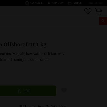
supervised_user_circle
person
credit_card
KUNDTJÄNST
MINA SIDOR
INKL. MOMS
Favoriter
Kundva
 Offshorefett 1 kg
tent mot vägsalt, havsvatten och korrosiv
ddar och smörjer – t.o.m. under
Lägg till i favoriter
KÖP
Skickas prel. inom 7-10 vardagar