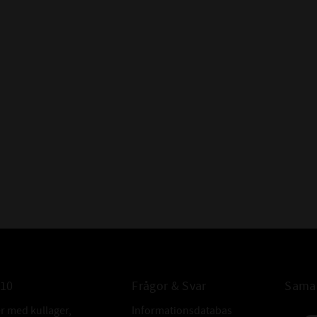
95:an undanträ
andra ämnen s
atmosfä
Högtrycksege
lå
Utöver för
Vilket betyd
med emot myc
Naturligtvis 
-23 och ända
010
Frågor & Svar
Samar
er med kullager,
Informationsdatabas
utvecklats fö