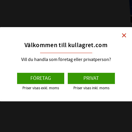
Inom kvalite
f
betyder ungef
close
95:an är ett a
OMEGA 95
Välkommen till kullagret.com
OFFSHOR
G KLÄMT
bästa med prest
NLGI 2 / Res
Vill du handla som företag eller privatperson?
vägsalt, hav
det revideras
korrosiv atm
462
:-
Skyddar och
FÖRETAG
PRIVAT
t.o.m. unde
Priser visas exkl. moms
Priser visas inkl. moms
Enkla kva
u
fettet kan man 
efters