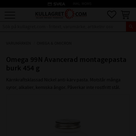
credit_card
INKL. MOMS
Meny
Favoriter
Kundva
VARUMÄRKEN
OMEGA & OMICRON
Omega 99N Avancerad montagepasta
burk 454 g
Kärnkraftsklassad Nickel anti-kärv pasta. Motstår många
syror, alkalier, kemiska ångor. Påverkar inte rostfritt stål.