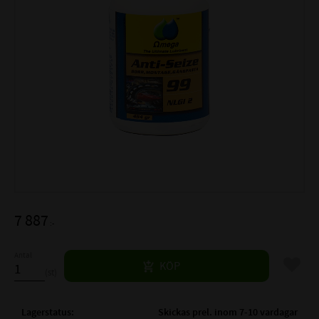
7 887
:-
Antal
Lägg til
KÖP
st
Lagerstatus
Skickas prel. inom 7-10 vardagar