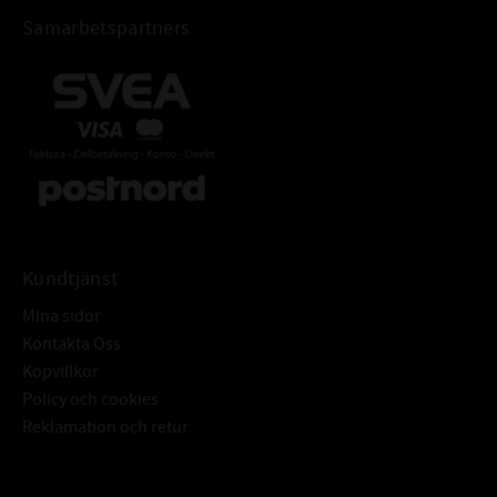
skydd för exklusiva
Samarbetspartners
rostfria och nickelbaserade maskinelement. Att rostfria komponenter
är korrosivt säkra vill
man tro, men bly, svavel och klorider orsakar kraftiga korrosiva
angrepp i form av gropfrätning
och korrosionssprickor, dessutom undermineras svetsar. Omega 99N
innehåller
bara helt kemiskt säkra ämnen
• skyddar mot syra och alkaliska angrepp, är helt kemiskt inert och
reagerar normalt inte
Kundtjänst
med andra metaller. Den är också beständig mot flertalet korrosiva
Mina sidor
gaser
Kontakta Oss
• har en kraftfull vidhäftning och bildar ett nästan hermetiskt skydd
Köpvillkor
av komponenten mot
Policy och cookies
kärvning, avlagringar, slitage, galvaniska effekter, hopskärning,
Reklamation och retur
nötning, frätning, atmosfärisk
påverkan, vattenskador… Den vidhäftar t.o.m. våta ytor
• behåller de skyddande egenskaperna hela vägen upp till 1260ºC