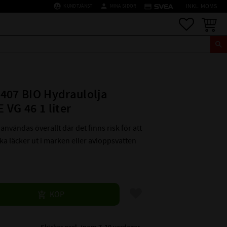
supervised_user_circle
person
credit_card
KUNDTJÄNST
MINA SIDOR
INKL. MOMS
Favoriter
Kundva
407 BIO Hydraulolja
 VG 46 1 liter
 användas över­allt där det finns risk för att
ka läcker ut i marken eller avloppsvatten
Lägg till i favoriter
KÖP