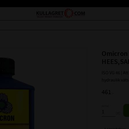
Omicron 
HEES,SAE
ISO VG 46 | Att
hydraulik väts
461
:-
Antal
st