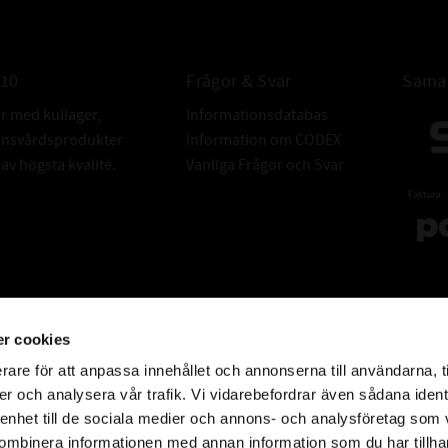
Gissa om den har 
010
Frågor & Svar
Samar
en säkerhet so
er med kullager,
Informationsdatabas
donsvårdsprodukter
Information om CODEX
v högsta kvalité.
Vanliga Frågor och Svar
Resurssnål är k
med marginal
slitage, m
enke
r cookies
rare för att anpassa innehållet och annonserna till användarna, t
Effektivitetsfa
er och analysera vår trafik. Vi vidarebefordrar även sådana ident
 enhet till de sociala medier och annons- och analysföretag som
på samma tid 
ombinera informationen med annan information som du har tillhand