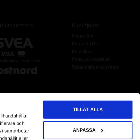
verklighet.
resurser – det finns och blir över, extra allt, man får
marginaler. Här finns
betspartners
Kundtjänst
m skyddar maskinen och lönsamheten. Ett skydd för
maximal driftsäkerhet
Mina sidor
– allt för resurssnåla driftstimmar.
Kontakta Oss
Köpvillkor
nappast ett miljöbegrepp. Det genomsyrar hela vårt
Policy och cookies
produktsortiment, ett
Reklamation och retur
er. Marginaler betyder bättre smörjning, mindre
energiförbrukning, lägre
indre nötning, smidiga hydraulslangar, mjukare
följsammare packningar… helt
lt bättre verkningsgrad – mer lönsamhet.
TILLÅT ALLA
OMICRON 407
illhandahålla
*
indicates required
ktorn är hög, mystiskt ord men betyder t.ex att man
ifierare och
ANPASSA
kan gräva längre diken
 vi samarbetar
med samma effekt. Produktionen ökar helt enkelt,
ahållit eller