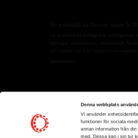
Vår webbutik har funnits sedan år 2
Vår ambition på Kullagret är att tillgodose 
tätningar, transmission, smörjmedel, for
och mycket mer från välkända varumärken a
Välkommen!
Subscribe
Denna webbplats använde
Vi använder enhetsidentifie
*
Email Address
funktioner för sociala medi
annan information från din
med. Dessa kan i sin tur k