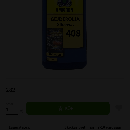
282
:-
Antal
Lägg til
KÖP
st
Lagerstatus
Skickas prel. inom 7-10 vardagar