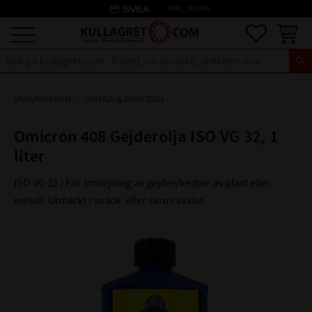
credit_card
INKL. MOMS
Meny
Favoriter
Kundva
VARUMÄRKEN
OMEGA & OMICRON
Omicron 408 Gejderolja ISO VG 32, 1
liter
ISO VG 32 | För smörjning av gejder/kedjor av plast eller
metall. Utmärkt i snäck- eller skruv växlar.