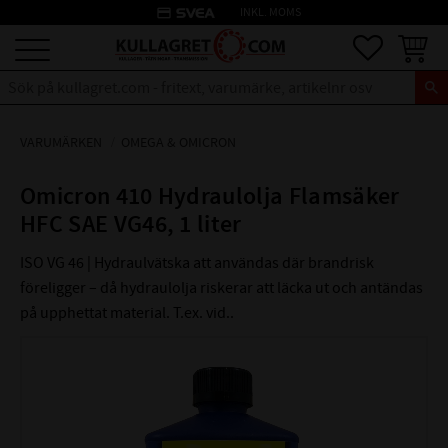
credit_card
INKL. MOMS
Meny
Favoriter
Kundva
VARUMÄRKEN
OMEGA & OMICRON
Omicron 410 Hydraulolja Flamsäker
HFC SAE VG46, 1 liter
ISO VG 46 | Hydraulvätska att användas där brandrisk
föreligger – då hydraulolja riskerar att läcka ut och antändas
på upphettat material. T.ex. vid..