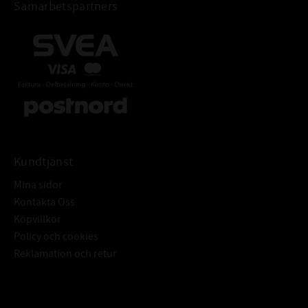
Samarbetspartners
köps för att det ska fungera bra – med låga driftskostnader.
Riktigt bra hydrauloja är komplex. Den ska täta och smörja mellan kolv
och cylinder i
pumpen, den ska bilda oljefilmer i lager, den ska vara solid och inte
skumma, den ska
samtidigt ha hög vidhäftning för tätning och smörjning, och låg
vidhäftning så att friktionsförlusterna
i rörledningarna minimeras osv. Hydrauloja är en blandolja, med många
egenskaper hur bra den är syns i filtret, mycket spånor =
Kundtjänst
kavitationer/implosioner.
Mina sidor
Oxiderad dvs. lukta bränt och bli svart har andra orsaker… Det finns
Kontakta Oss
m.a.o. mycket att
Köpvillkor
pengar vinna på bra kvalitet många gånger mångdubbelt mer i bara
Policy och cookies
energibesparingar
Reklamation och retur
än vad man någonsin kan vinna på inköpspriset.
För Omicron 410 är det ännu mer komplext än så, den ska vara flamsäker.
dvs den får
Subscribe