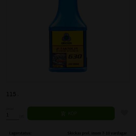
115
:-
Antal
Lägg til
KÖP
st
Lagerstatus
Skickas prel. inom 7-10 vardagar