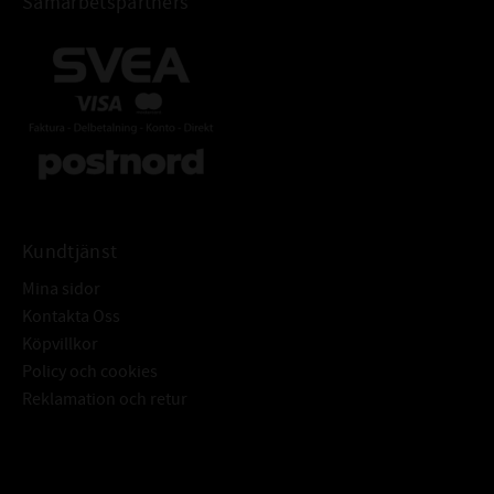
Samarbetspartners
Snöskotrar, Motorcyklar, Cross, Gräsytemaskiner, Mopeder
UPPFYLLER / ÖVERTRÄFFAR
JASO FC
ISO-L-EGD
API TC+
Piaggio SI
TISI
TEKNISK INFORMATION
Kundtjänst
VISKOSITET:
SAE
Mina sidor
TEMPERATURVIDD:
-21°C till +100°C
Kontakta Oss
VISKOSITETINDEX:
130
Köpvillkor
Policy och cookies
BASOLJEVISKOSITET cSt 40C°:
90
Reklamation och retur
FÄRG:
Brun
ÄVEN KALLAD:
Omega 630
Subscribe