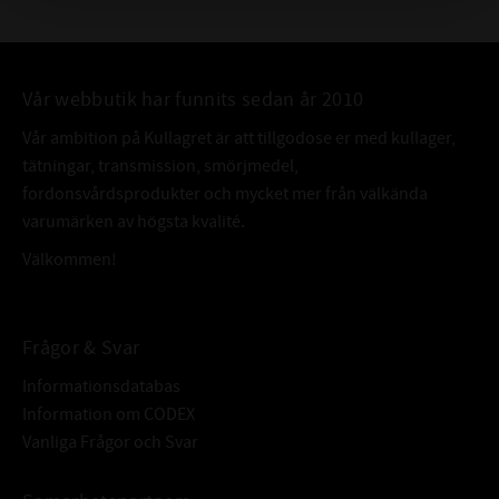
slitage t.o.m. under
riktigt tuffa förhållanden.
Omicron 630 hjälper motorn att generera maximalt med kraft och är
Vår webbutik har funnits sedan år 2010
dessutom nästan helt
Vår ambition på Kullagret är att tillgodose er med kullager,
lukt och rökfri.
tätningar, transmission, smörjmedel,
OMICRON 630
fordonsvårdsprodukter och mycket mer från välkända
varumärken av högsta kvalité.
Omicron 630 är en olja när det gäller främst enkel hantering, ekonomi,
funktion och driftsäkerhet
Välkommen!
vid höga effektutag vid professionell användning – känner du igen dig ?
Välj då 630:an – den är ”rätt val”.
Omicron 630, är en tvåtaktsolja med låg rökutveckling framtagen för luft
Frågor & Svar
eller vattenkylda
Informationsdatabas
kylda 2-taktsmotorer som kräver stark smörjfilm och jobbar med höga
Information om CODEX
temperaturer
Vanliga Frågor och Svar
Kan med fördel användas till