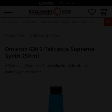
credit_card
INKL. MOMS
Meny
Favoriter
Kundva
VARUMÄRKEN
OMEGA & OMICRON
Omicron 630 2-Taktsolja Supreme
Synth 250 ml
2-Taktsolja | Syntetisk 2-taktsolja för både luft- och
vattenkylda maskiner.