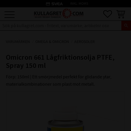
credit_card
INKL. MOMS
Meny
Favoriter
Kundva
VARUMÄRKEN
OMEGA & OMICRON
AEROSOLER
Omicron 661 Lågfriktionsolja PTFE,
Spray 150 ml
Förp: 150ml | Ett smörjmedel perfekt för glidande ytar,
materialkombinationer som plast mot metall.