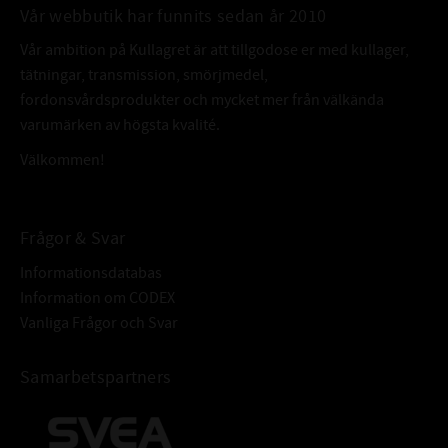
Vår webbutik har funnits sedan år 2010
TEKNISK INFORMATION
Vår ambition på Kullagret är att tillgodose er med kullager,
TEMPERATURVIDD: °C:
°C till °C
tätningar, transmission, smörjmedel,
BASOLJEVISKOSITET 40°C:
cSt
fordonsvårdsprodukter och mycket mer från välkända
varumärken av högsta kvalité.
FÄRG:
ÖVRIGT:
Välkommen!
Omega 661
ÄVEN KALLAD:
7340093923163
Frågor & Svar
Informationsdatabas
Information om CODEX
Vanliga Frågor och Svar
Samarbetspartners