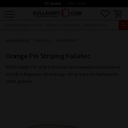
credit_card
INKL. MOMS
Meny
Favoriter
Kundva
VARUMÄRKEN
FOLIATEC
FÄLGSTRIPE
Orange Pin Striping Foliatec
Med Foliatec Pin strip framhäver du omedelbart konturerna
och får tråkiga ytor att leva upp. Det är bara din fantasi som
sätter gränser