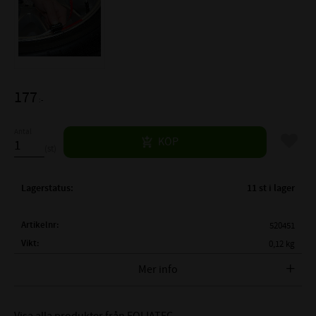
177
:-
Antal
Lägg til
KÖP
st
Lagerstatus
11 st i lager
Artikelnr
520451
Vikt
0,12 kg
Tillverkare
FOLIATEC
Mer info
Foliatec 34388 Orange Pin Striping