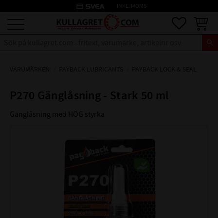
credit_card
INKL. MOMS
Meny
Favoriter
Kundva
VARUMÄRKEN
PAYBACK LUBRICANTS
PAYBACK LOCK & SEAL
P270 Gänglåsning - Stark 50 ml
Gänglåsning med HÖG styrka