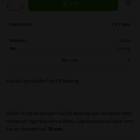
Lägg til
KÖP
st
Lagerstatus
7 st i lager
Artikelnr
521315
Vikt
0,375 kg
Tillverkare
FK Bearing
Mer info
FULLSTÄNDIG BETECKNING:
SB207-2RS-G
Visa alla produkter från FK Bearing
( d )
INVÄNDIGDIAMETER
35 mm
( Dsp )
YTTERDIAMETER:
72 mm
( B )
BREDD PÅ INNERRING:
35 mm
( C )
BREDD PÅ YTTERRING:
19 mm
SB 207 är ett insatslager från FK Bearing som vanligtvis sitter
( d1 )
YTTERDIAMETER PÅ INNERRING:
≈ 46,9mm
monterat i lagerhus eller plåthus. Lagret passar på axlar som
( d2 )
YTTERDIAMETER PÅ INNERRING::
≈ 44,5mm
har en diameter på
35 mm.
( A )
MÅTT:
6,0 mm