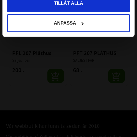
TILLÅT ALLA
ANPASSA
PFL 207 Plåthus
PFT 207 PLÅTHUS
Säljes i par
SÄLJES I PAR
200
68
:-
:-
Vår webbutik har funnits sedan år 2010
Vår ambition på Kullagret är att tillgodose er med kullager,