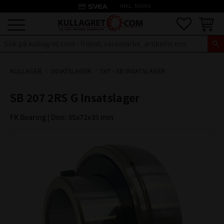
credit_card
INKL. MOMS
Meny
Favoriter
Kundva
KULLAGER
INSATSLAGER
YAT - SB INSATSLAGER
SB 207 2RS G Insatslager
FK Bearing | Dim: 35x72x35 mm