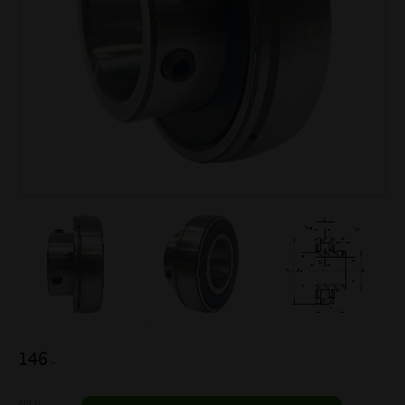
146
:-
Antal