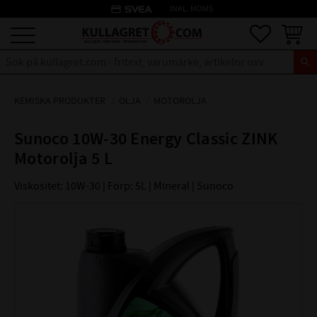
credit_card
INKL. MOMS
Meny
Favoriter
Kundva
KEMISKA PRODUKTER
OLJA
MOTOROLJA
Sunoco 10W-30 Energy Classic ZINK
Motorolja 5 L
Viskositet: 10W-30 | Förp: 5L | Mineral | Sunoco