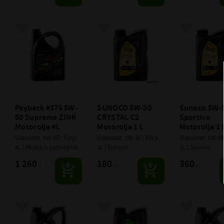
Lägg till i favoriter
Lägg till i favoriter
Lägg till i f
Payback #376 5W-
SUNOCO 5W-30 
Sunoco 5W-5
50 Supreme ZINK 
CRYSTAL C2 
Sportivo 
Motorolja 4L
Motorolja 1 L
Motorolja 1 
Viskositet: 5W-50 | Förp: 
Viskositet: 5W-30 | Förp: 
Viskositet: 5W-50 
4L | Payback Lubricants
1L | Sunoco
1L | Sunoco
1 260
180
360
:-
:-
:-
Lägg till i favoriter
Lägg till i favoriter
Lägg till i f