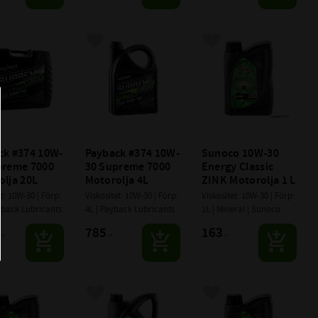
till i favoriter
Lägg till i favoriter
Lägg till i favoriter
ck #374 10W-
Payback #374 10W-
Sunoco 10W-30 
preme 7000 
30 Supreme 7000 
Energy Classic 
olja 20L
Motorolja 4L
ZINK Motorolja 1 L
t: 10W-30 | Förp: 
Viskositet: 10W-30 | Förp: 
Viskositet: 10W-30 | Förp: 
yback Lubricants
4L | Payback Lubricants
1L | Mineral | Sunoco
785
163
:-
:-
:-
till i favoriter
Lägg till i favoriter
Lägg till i favoriter