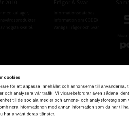
år 2010
Frågor & Svar
Sama
er med kullager,
Informationsdatabas
donsvårdsprodukter
Information om CODEX
v högsta kvalité.
Vanliga Frågor och Svar
r cookies
rare för att anpassa innehållet och annonserna till användarna, t
er och analysera vår trafik. Vi vidarebefordrar även sådana ident
 enhet till de sociala medier och annons- och analysföretag som
ombinera informationen med annan information som du har tillhand
u har använt deras tjänster.