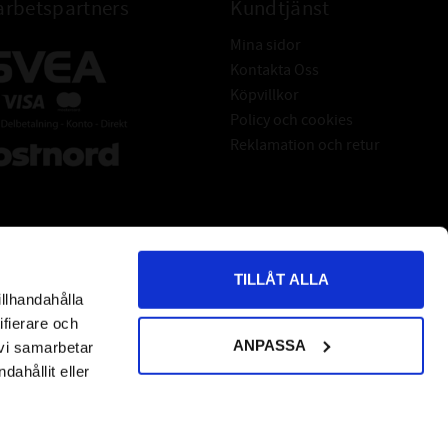
rbetspartners
Kundtjänst
Mina sidor
Kontakta Oss
Köpvillkor
Policy och cookies
Reklamation och retur
TILLÅT ALLA
illhandahålla
*
indicates required
ifierare och
ANPASSA
 vi samarbetar
ahållit eller