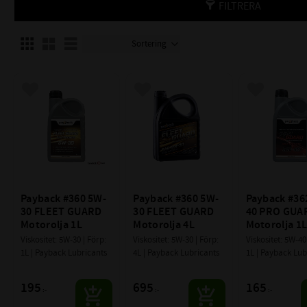
FILTRERA
Välj sortering
Välj visningsvy
Lägg till i favoriter
Lägg till i favoriter
Lägg till i f
Payback #360 5W-
Payback #360 5W-
Payback #36
30 FLEET GUARD 
30 FLEET GUARD 
40 PRO GUAR
Motorolja 1L
Motorolja 4L
Motorolja 1
Viskositet: 5W-30 | Förp: 
Viskositet: 5W-30 | Förp: 
Viskositet: 5W-40 
1L | Payback Lubricants
4L | Payback Lubricants
1L | Payback Lub
195
695
165
:-
:-
:-