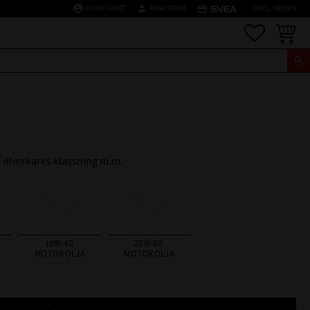
supervised_user_circle
person
credit_card
KUNDTJÄNST
MINA SIDOR
INKL. MOMS
Favoriter
Kundva
 Tillverkares klassning m.m.
15W-40 
20W-50 
MOTOROLJA
MOTOROLJA