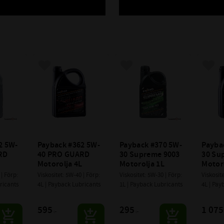
avoriter
Lägg till i favoriter
Lägg till i favoriter
Lägg 
2 5W-
Payback #362 5W-
Payback #370 5W-
Payba
D 
40 PRO GUARD 
30 Supreme 9003 
30 Su
L
Motorolja 4L
Motorolja 1L
Motor
| Förp: 
Viskositet: 5W-40 | Förp: 
Viskositet: 5W-30 | Förp: 
Viskosite
ricants
4L | Payback Lubricants
1L | Payback Lubricants
4L | Pay
595
295
1 075
:-
:-