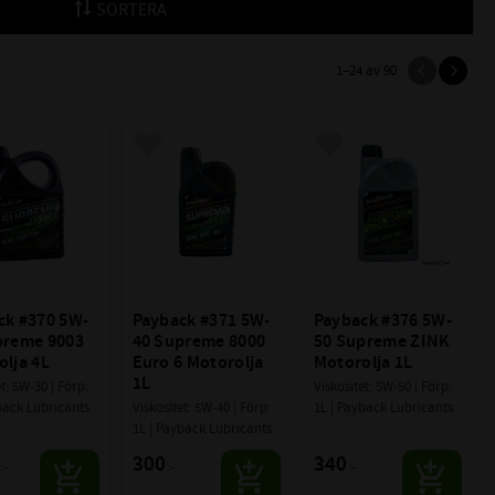
SORTERA
1–
24
av
90
till i favoriter
Lägg till i favoriter
Lägg till i favoriter
ck #370 5W-
Payback #371 5W-
Payback #376 5W-
preme 9003 
40 Supreme 8000 
50 Supreme ZINK 
olja 4L
Euro 6 Motorolja 
Motorolja 1L
1L
t: 5W-30 | Förp: 
Viskositet: 5W-50 | Förp: 
back Lubricants
Viskositet: 5W-40 | Förp: 
1L | Payback Lubricants
1L | Payback Lubricants
300
340
:-
:-
:-