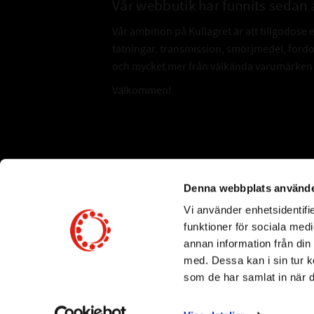
Vår webbutik har funnits sedan 
Vår ambition på Kullagret är att tillgodose 
tätningar, transmission, smörjmedel, for
och mycket mer från välkända varumärken a
Välkommen!
Subscribe
Denna webbplats använde
Vi använder enhetsidentifie
*
Email Address
funktioner för sociala medi
annan information från din
med. Dessa kan i sin tur k
som de har samlat in när d