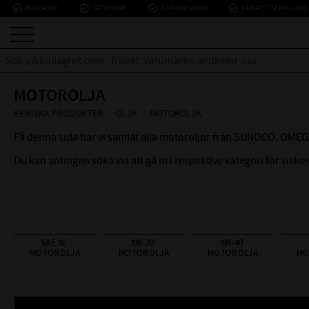
check_circle_outline
check_circle_outline
check_circle_outline
check_circle_outline
KULLAGER
TÄTNINGAR
TRANSMISSION
PÅ NÄTET SEDAN 2010
MOTOROLJA
KEMISKA PRODUKTER
OLJA
MOTOROLJA
På denna sida har vi samlat alla motoroljor från SUNOCO, OME
Du kan antingen söka via att gå in i respektive kategori för viskos
SAE 50 
5W-30 
5W-40 
MOTOROLJA
MOTOROLJA
MOTOROLJA
MO