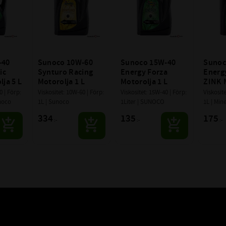
40 
Sunoco 10W-60 
Sunoco 15W-40 
Sunoc
c 
Synturo Racing 
Energy Forza 
Energy
ja 5 L
Motorolja 1 L
Motorolja 1 L
ZINK M
 | Förp: 
Viskositet: 10W-60 | Förp: 
Viskositet: 15W-40 | Förp: 
Viskosite
unoco
1L | Sunoco
1Liter | SUNOCO
1L | Min
334
135
175
:-
:-
:-