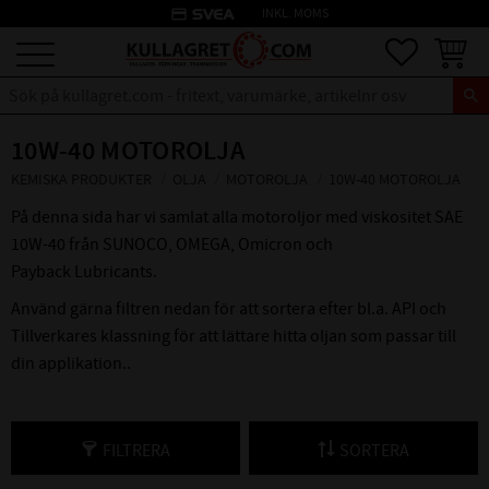
credit_card
INKL. MOMS
Meny
Favoriter
Kundva
10W-40 MOTOROLJA
KEMISKA PRODUKTER
OLJA
MOTOROLJA
10W-40 MOTOROLJA
På denna sida har vi samlat alla motoroljor med viskositet SAE
10W-40 från SUNOCO, OMEGA, Omicron och
Payback Lubricants.
Använd gärna filtren nedan för att sortera efter bl.a. API och
Tillverkares klassning för att lättare hitta oljan som passar till
din applikation..
FILTRERA
SORTERA