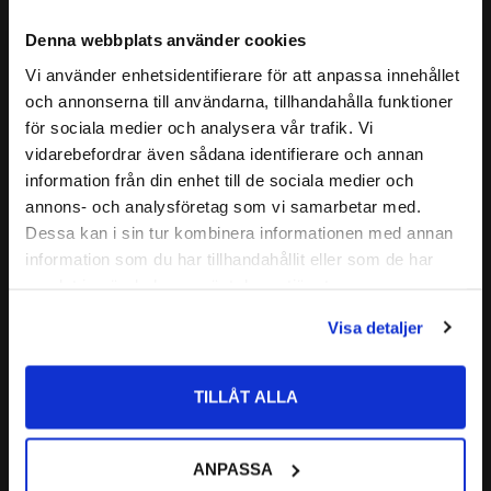
Denna webbplats använder cookies
Vi använder enhetsidentifierare för att anpassa innehållet
Omicron 753 Motorolja 
Omicron 754 Blue Supreme 
close
UHPD1 Synt LL 10W40 1 liter
Motorolja 10W40 1 liter
och annonserna till användarna, tillhandahålla funktioner
Välkommen till kullagret.com
10W-40 | Motorolja till i 1:a hand 
10W-40 | Motorolja till i 1:a hand 
för sociala medier och analysera vår trafik. Vi
”tunga fordon” och uppfyller 
”tunga fordon” och uppfyller 
vidarebefordrar även sådana identifierare och annan
Vill du handla som företag eller privatperson?
UHPD (Ultra High Performance 
UHPD (Ultra High Performance 
282
436
information från din enhet till de sociala medier och
:-
:-
Diesel) krav, samt baserad på Low 
Diesel) krav.
SAPS teknik.
annons- och analysföretag som vi samarbetar med.
FÖRETAG
Dessa kan i sin tur kombinera informationen med annan
information som du har tillhandahållit eller som de har
Priser visas exkl. moms
Lägg till i favoriter
Lägg till i favoriter
samlat in när du har använt deras tjänster.
PRIVAT
Visa detaljer
Priser visas inkl. moms
TILLÅT ALLA
ANPASSA