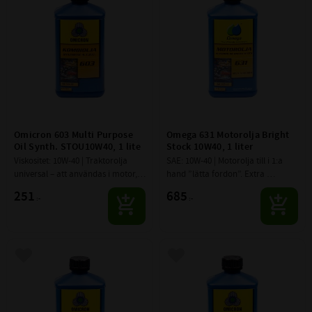
Omicron 603 Multi Purpose 
Omega 631 Motorolja Bright 
Oil Synth. STOU10W40, 1 lite
Stock 10W40, 1 liter
Viskositet: 10W-40 | Traktorolja 
SAE: 10W-40 | Motorolja till i 1:a 
universal – att användas i motor, 
hand ”lätta fordon”. Extra 
växellåda, slutväxlar, axlar, våta 
högpresterande Bright Stock 
251
685
:-
:-
bromsar och hydraulik.
motorolja. Hög smörjförmåga 
och den feta förstärkta olje...
Lägg till i favoriter
Lägg till i favoriter