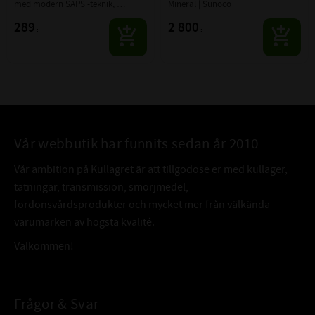
med modern SAPS -teknik, 
Mineral | Sunoco
passande upp till EURO6 motorer.
289
2 800
:-
:-
Vår webbutik har funnits sedan år 2010
Vår ambition på Kullagret är att tillgodose er med kullager,
tätningar, transmission, smörjmedel,
fordonsvårdsprodukter och mycket mer från välkända
varumärken av högsta kvalité.
Välkommen!
Frågor & Svar