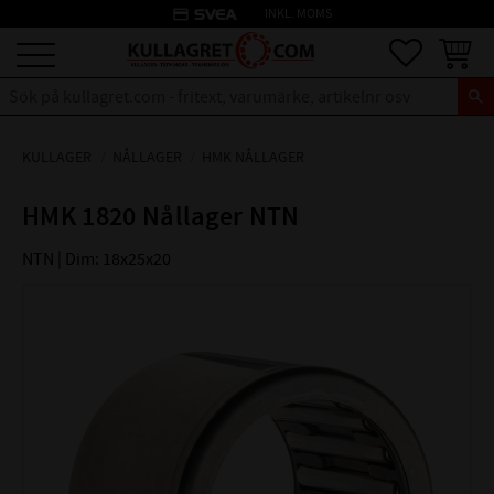
credit_card
INKL. MOMS
Meny
Favoriter
Kundva
KULLAGER
NÅLLAGER
HMK NÅLLAGER
HMK 1820 Nållager NTN
NTN | Dim: 18x25x20