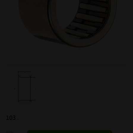
103
:-
Antal